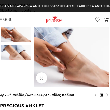
Skip to navigation
ΕΑΝ ΜΕΤΑΦΟΡΙΚΑ ΑΝΩ ΤΩΝ 35€!
ΔΩΡΕΑΝ ΜΕΤΑΦΟΡΙΚΑ ΑΝΩ ΤΩΝ 3
Skip to main content
MENU
Click to enlarge
Αρχική σελίδα
/
ΑΛΥΣΙΔΕΣ
/
Aλυσίδες ποδιού
PRECIOUS ANKLET