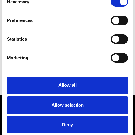
Necessary
Selection
Preferences
Statistics
Marketing
SUMMER CANDY ANKLET
-67%
GOLDEN COINS
5,00
€
3,00
€
9,00
€
Allow all
Allow selection
Deny