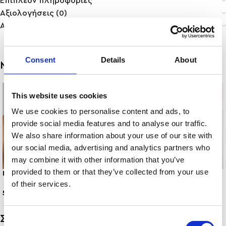
Επιπλέον πληροφορίες
Αξιολογήσεις (0)
Αποστολή & Παράδοση
Consent
Details
About
Μπορεί επίσης να σας αρέσει…
This website uses cookies
We use cookies to personalise content and ads, to
provide social media features and to analyse our traffic.
We also share information about your use of our site with
our social media, advertising and analytics partners who
may combine it with other information that you’ve
provided to them or that they’ve collected from your use
PRECIOUS
ALLOVER PRECIOUS – Χρυσό
of their services.
5,00
€
4,00
€
Σχετικά προϊόντα
Consent