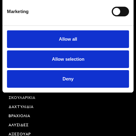
Marketing
Allow all
Αριστοτέλους 22, 54623, Θεσσαλονίκη
+30 2310 253 985
info@princessa.store
Allow selection
Κατηγορίες
Deny
ΚΟΛΙΕ
ΣΚΟΥΛΑΡΙΚΙΑ
ΔΑΧΤΥΛΙΔΙΑ
ΒΡΑΧΙΟΛΙΑ
ΑΛΥΣΙΔΕΣ
ΑΞΕΣΟΥAΡ