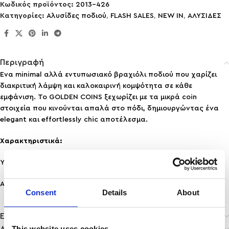
Κωδικός προϊόντος:
2013-426
Κατηγορίες:
Aλυσίδες ποδιού
,
FLASH SALES
,
NEW IN
,
ΑΛΥΣΙΔΕΣ
Περιγραφή
Ένα minimal αλλά εντυπωσιακό βραχιόλι ποδιού που χαρίζει
διακριτική λάμψη και καλοκαιρινή κομψότητα σε κάθε
εμφάνιση. Το GOLDEN COINS ξεχωρίζει με τα μικρά coin
στοιχεία που κινούνται απαλά στο πόδι, δημιουργώντας ένα
elegant και effortlessly chic αποτέλεσμα.
Χαρακτηριστικά:
Υλικό: Ανοξείδωτο Ατσάλι
Ανθεκτικότητα: Ανθεκτικό σε νερό & άρωμα, δε μαυρίζει!
Consent
Details
About
Επιπλέον πληροφορίες
This website uses cookies