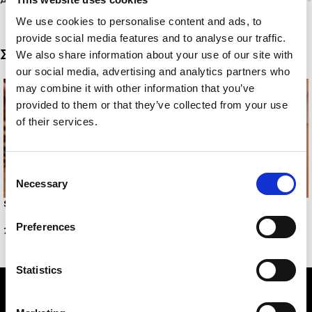
Αποστολή & Παράδοση
We use cookies to personalise content and ads, to
provide social media features and to analyse our traffic.
Σχετικά προϊόντα
We also share information about your use of our site with
our social media, advertising and analytics partners who
may combine it with other information that you’ve
provided to them or that they’ve collected from your use
of their services.
Consent
Necessary
Selection
SEABLOOM ANKLET
NEXA BELLY
Preferences
7,00
€
10,00
€
Statistics