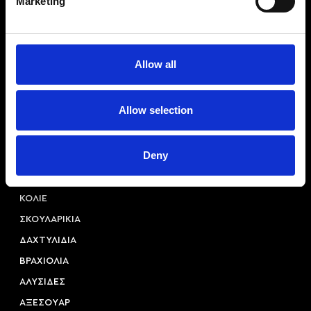
Marketing
Allow all
Αριστοτέλους 22, 54623, Θεσσαλονίκη
Allow selection
+30 2310 253 985
info@princessa.store
Deny
Κατηγορίες
ΚΟΛΙΕ
ΣΚΟΥΛΑΡΙΚΙΑ
ΔΑΧΤΥΛΙΔΙΑ
ΒΡΑΧΙΟΛΙΑ
ΑΛΥΣΙΔΕΣ
ΑΞΕΣΟΥAΡ