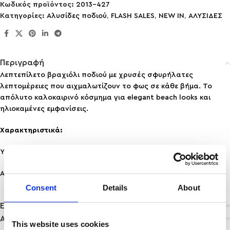
Κωδικός προϊόντος:
2013-427
Κατηγορίες:
Aλυσίδες ποδιού
,
FLASH SALES
,
NEW IN
,
ΑΛΥΣΙΔΕΣ
Περιγραφή
Λεπτεπίλετο βραχιόλι ποδιού με χρυσές σφυρήλατες
λεπτομέρειες που αιχμαλωτίζουν το φως σε κάθε βήμα. Το
απόλυτο καλοκαιρινό κόσμημα για elegant beach looks και
ηλιοκαμένες εμφανίσεις.
Χαρακτηριστικά:
Υλικό: Ανοξείδωτο Ατσάλι
Ανθεκτικότητα: Ανθεκτικό σε νερό & άρωμα, δε μαυρίζει!
Consent
Details
About
Επιπλέον πληροφορίες
Αποστολή & Παράδοση
This website uses cookies