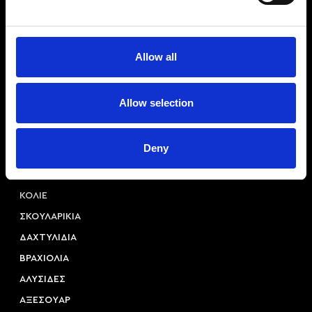
Allow all
Αριστοτέλους 22, 54623, Θεσσαλονίκη
Allow selection
+30 2310 253 985
info@princessa.store
Deny
Κατηγορίες
ΚΟΛΙΕ
ΣΚΟΥΛΑΡΙΚΙΑ
ΔΑΧΤΥΛΙΔΙΑ
ΒΡΑΧΙΟΛΙΑ
ΑΛΥΣΙΔΕΣ
ΑΞΕΣΟΥAΡ