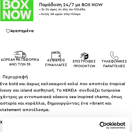
Παράδοση 24/7 με BOX NOW
• Σε 24 ώρες σε όλη την Ελλάδα.
• Εντός 48 ωρών στην Κύπρο
Αγαπημένα
ΔΩΡΕΑΝ ΜΕΤΑΦΟΡΙΚΑ
ΑΣΦΑΛΕΙΣ
ΕΠΙΣΤΡΟΦΕΣ
ΤΗΛΕΦΩΝΙΚΕΣ
ΑΝΩ ΤΩΝ 35
ΣΥΝΑΛΛΑΓEΣ
ΠΡΟΙΟΝΤΩΝ
ΠΑΡΑΓΓΕΛΙΕΣ
Περιγραφή
Ένα bold και άκρως καλοκαιρινό κολιέ που αποπνέει tropical
luxury και island αισθητική. Το NERÉIA συνδυάζει turquoise
χάντρες με εντυπωσιακά κόκκινα sea-inspired charms, όπως
αστερία και κοράλλια, δημιουργώντας ένα vibrant και
statement αποτέλεσμα.
Χαρακτηριστικά: