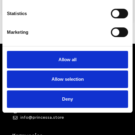
SUMMER
5,00
€
Statistics
3,00
€
6,00
€
Marketing
Allow all
Allow selection
Deny
Αριστοτέλους 22, 54623, Θεσσαλονίκη
+30 2310 253 985
info@princessa.store