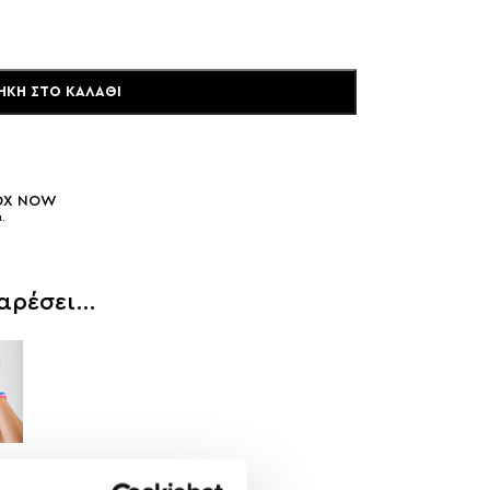
ΉΚΗ ΣΤΟ ΚΑΛΆΘΙ
BOX NOW
.
 αρέσει…