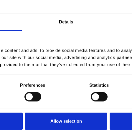
4,00
€
3,00
€
8,00
€
6,00
€
Details
Αγαπημένα
e content and ads, to provide social media features and to analy
ΔΩΡΕΑΝ ΜΕΤΑΦΟΡΙΚΑ
ΑΣΦΑΛΕ
 our site with our social media, advertising and analytics partn
ΑΝΩ ΤΩΝ 35
ΣΥΝΑΛΛΑ
 provided to them or that they’ve collected from your use of their
Preferences
Statistics
Allow selection