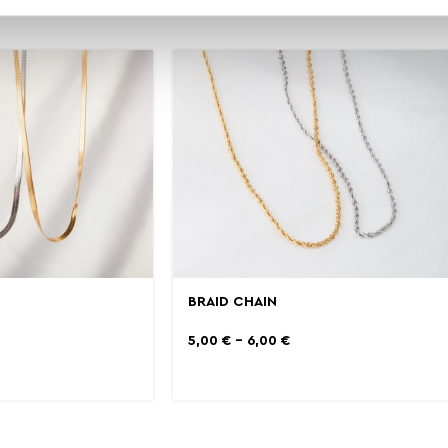
BRAID CHAIN
5,00
€
–
6,00
€