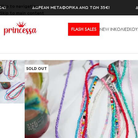
Skip to navigation
ΔΩΡΕΑΝ ΜΕΤΑΦΟΡΙΚΑ ΑΝΩ ΤΩΝ 35€!
ΔΩΡΕ
Skip to main content
FLASH SALES
NEW IN
ΚΟΛΙΕ
ΣΚΟΥ
Αρχική σελίδα
/
ΚΟΛΙΕ
/
Αλυσίδες Λαιμού
/
ELLA
SOLD OUT