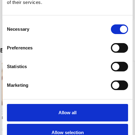
EVIL EYE NECKLACE
PEARLS ADDICT
of their services.
5,00
€
10,00
€
Consent
Necessary
Selection
Preferences
Είδατε πρόσφατα
Statistics
Marketing
Allow all
NOMA
7,00
€
12,00
€
Allow selection