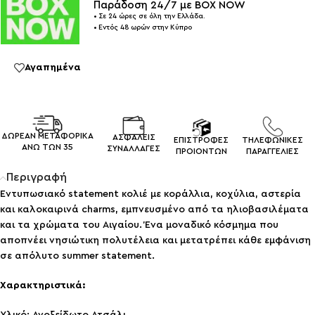
Παράδοση 24/7 με BOX NOW
• Σε 24 ώρες σε όλη την Ελλάδα.
• Εντός 48 ωρών στην Κύπρο
Αγαπημένα
ΔΩΡΕΑΝ ΜΕΤΑΦΟΡΙΚΑ
ΑΣΦΑΛΕΙΣ
ΕΠΙΣΤΡΟΦΕΣ
ΤΗΛΕΦΩΝΙΚΕΣ
ΑΝΩ ΤΩΝ 35
ΣΥΝΑΛΛΑΓEΣ
ΠΡΟΙΟΝΤΩΝ
ΠΑΡΑΓΓΕΛΙΕΣ
Περιγραφή
Εντυπωσιακό statement κολιέ με κοράλλια, κοχύλια, αστερία
και καλοκαιρινά charms, εμπνευσμένο από τα ηλιοβασιλέματα
και τα χρώματα του Αιγαίου. Ένα μοναδικό κόσμημα που
αποπνέει νησιώτικη πολυτέλεια και μετατρέπει κάθε εμφάνιση
σε απόλυτο summer statement.
Χαρακτηριστικά:
Υλικό: Ανοξείδωτο Ατσάλι