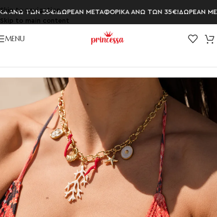
Skip to navigation
 ΑΝΩ ΤΩΝ 35€!
ΔΩΡΕΑΝ ΜΕΤΑΦΟΡΙΚΑ ΑΝΩ ΤΩΝ 35€!
ΔΩΡΕΑΝ ΜΕΤΑ
Skip to main content
MENU
Αρχική σελίδα
/
ΚΟΛΙΕ
/
Μενταγιόν