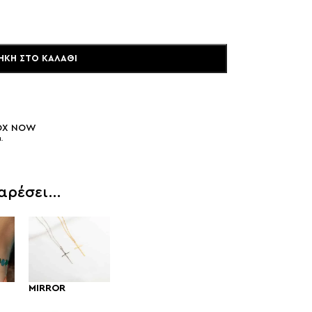
ΉΚΗ ΣΤΟ ΚΑΛΆΘΙ
BOX NOW
.
 αρέσει…
MIRROR