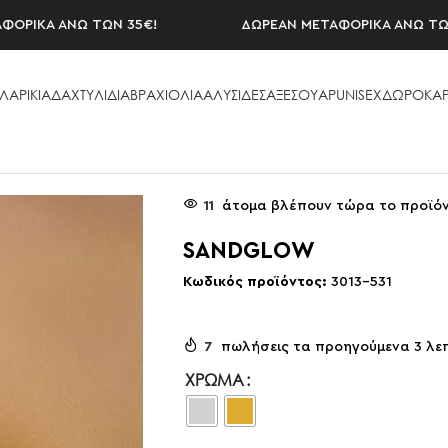
ΚΑ ΑΝΩ ΤΩΝ 35€!
ΔΩΡΕΑΝ ΜΕΤΑΦΟΡΙΚΑ ΑΝΩ ΤΩΝ 35€
ΛΑΡΙΚΙΑ
ΔΑΧΤΥΛΙΔΙΑ
ΒΡΑΧΙΟΛΙΑ
ΑΛΥΣΙΔΕΣ
ΑΞΕΣΟΥAΡ
UNISEX
ΔΩΡΟΚΑΡ
W
11
άτομα βλέπουν τώρα το προϊό
SANDGLOW
Κωδικός προϊόντος:
3013-531
7
πωλήσεις τα προηγούμενα 3 λε
ΧΡΏΜΑ