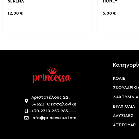
SERENA
HONEY
12,00
€
5,00
€
Κατηγορί
ΚΟΛΙΕ
ΣΚΟΥΛΑΡΙΚΙ
ΔΑΧΤΥΛΙΔΙΑ
Αριστοτέλους 22,
54623, Θεσσαλονίκη
ΒΡΑΧΙΟΛΙΑ
+30 2310 253 985
ΑΛΥΣΙΔΕΣ
info@princessa.store
ΑΞΕΣΟΥAΡ