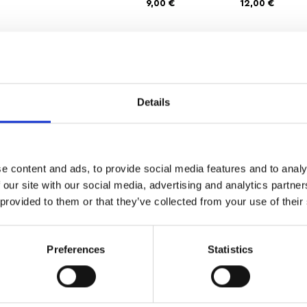
9,00
€
12,00
€
Αγαπημένα
Details
ΔΩΡΕΑΝ ΜΕΤΑΦΟΡΙΚΑ
ΑΣΦΑΛΕ
ΑΝΩ ΤΩΝ 35
ΣΥΝΑΛΛΑ
e content and ads, to provide social media features and to analy
 our site with our social media, advertising and analytics partn
 provided to them or that they’ve collected from your use of their
μοντέρνα κομψότητα με μια δημιουργική, καλλιτεχνική
t ή να ολοκληρώσουν εντυπωσιακά μια glam εμφάνιση με
Preferences
Statistics