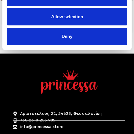
-50%
SIRAN EARRINGS
CASSANDRA EARRINGS
Allow selection
10,00
€
5,00
€
10,00
€
Deny
Αριστοτέλους 22, 54623, Θεσσαλονίκη
+30 2310 253 985
info@princessa.store