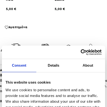
F
5,00
€
5,00
€
5
Αγαπημένα
ΔΩΡΕΑΝ ΜΕΤΑΦΟΡΙΚΑ
ΑΣΦΑΛΕΙΣ
ΕΠΙΣΤΡΟΦΕΣ
ΤΗΛΕΦΩΝΙΚΕΣ
ΑΝΩ ΤΩΝ 35
ΣΥΝΑΛΛΑΓEΣ
ΠΡΟΙΟΝΤΩΝ
ΠΑΡΑΓΓΕΛΙΕΣ
Περιγραφή
Consent
Details
About
Απλότητα
και
κομψότητα
ενώνονται σε αυτό το κλασικό,
διαχρονικό
σκουλαρίκι κρικάκι. Με καθαρές γραμμές και
διακριτικό σχεδιασμό, αποτελεί ένα must-have κομμάτι για κάθε
This website uses cookies
κοσμηματοθήκη. Φοριέται εύκολα από το πρωί μέχρι το βράδυ,
We use cookies to personalise content and ads, to
προσθέτοντας ανεπιτήδευτη φινέτσα σε κάθε σας εμφάνιση
provide social media features and to analyse our traffic.
We also share information about your use of our site with
Χαρακτηριστικά: