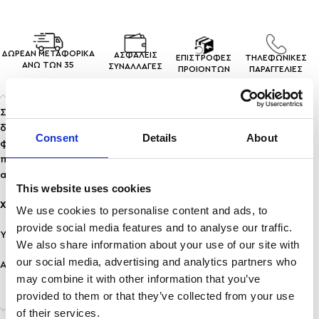
ΔΩΡΕΑΝ ΜΕΤΑΦΟΡΙΚΑ
ΑΣΦΑΛΕΙΣ
ΕΠΙΣΤΡΟΦΕΣ
ΤΗΛΕΦΩΝΙΚΕΣ
ΑΝΩ ΤΩΝ 35
ΣΥΝΑΛΛΑΓEΣ
ΠΡΟΙΟΝΤΩΝ
ΠΑΡΑΓΓΕΛΙΕΣ
Περιγραφή
Συνδυάζουν τον διαχρονικό ρομαντισμό της πέρλας με το
δυναμικό σχέδιο ενός twisted κρίκου. Το επιχρυσωμένο
Consent
Details
About
φινίρισμα αποπνέει πολυτέλεια, ενώ η κρεμαστή πέρλα
προσθέτει μια διακριτική, φίνα κίνηση που εντυπωσιάζει με
απλότητα.
This website uses cookies
Χαρακτηριστικά:
We use cookies to personalise content and ads, to
provide social media features and to analyse our traffic.
Υλικό: Ανοξείδωτο ατσάλι
We also share information about your use of our site with
our social media, advertising and analytics partners who
Ανθεκτικότητα: Ανθεκτικό σε νερό & άρωμα, δεν μαυρίζει!
may combine it with other information that you’ve
provided to them or that they’ve collected from your use
Επιπλέον πληροφορίες
of their services.