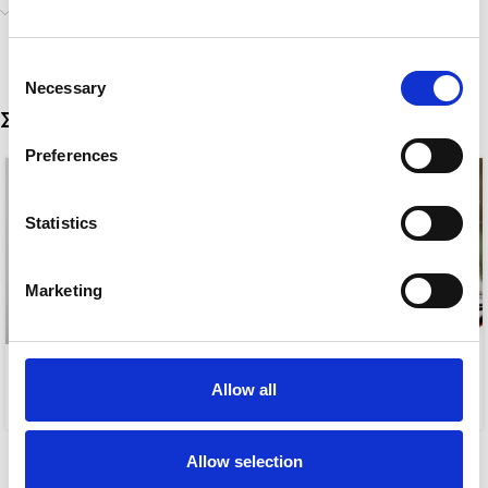
Αποστολή & Παράδοση
Consent
Necessary
Selection
Σχετικά προϊόντα
Preferences
Statistics
Marketing
SISSY
LAUREN EARRINGS
Allow all
10,00
€
10,00
€
Allow selection