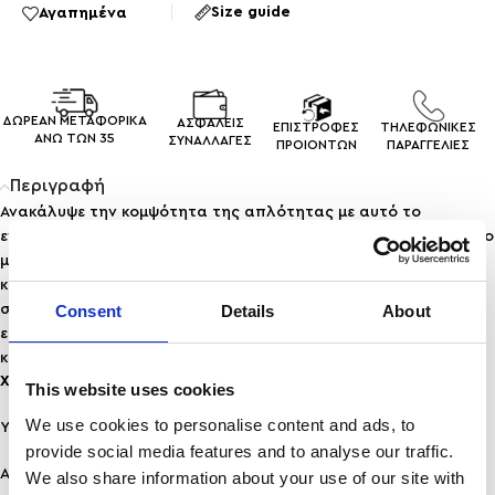
Size guide
Αγαπημένα
ΔΩΡΕΑΝ ΜΕΤΑΦΟΡΙΚΑ
ΑΣΦΑΛΕΙΣ
ΕΠΙΣΤΡΟΦΕΣ
ΤΗΛΕΦΩΝΙΚΕΣ
ΑΝΩ ΤΩΝ 35
ΣΥΝΑΛΛΑΓEΣ
ΠΡΟΙΟΝΤΩΝ
ΠΑΡΑΓΓΕΛΙΕΣ
Περιγραφή
Ανακάλυψε την κομψότητα της απλότητας με αυτό το
εντυπωσιακό δαχτυλίδι από ανοξείδωτο ατσάλι, διακοσμημένο
με μια υπέροχη λευκή πέτρα σε σχήμα που θυμίζει φυσικό
κοχύλι. Ο μοντέρνος σχεδιασμός του, με την ελαφρώς
στρογγυλεμένη επιφάνεια και τη γυαλιστερή όψη, χαρίζει μία
Consent
Details
About
εκλεπτυσμένη πινελιά σε κάθε εμφάνιση — είτε πρόκειται για
καθημερινές εμφανίσεις είτε για βραδινές εξόδους.
Χαρακτηριστικά:
This website uses cookies
We use cookies to personalise content and ads, to
Υλικό: Ανοξείδωτο Ατσάλι
provide social media features and to analyse our traffic.
Ανθεκτικότητα: Ανθεκτικό σε νερό & άρωμα, δε μαυρίζει!
We also share information about your use of our site with