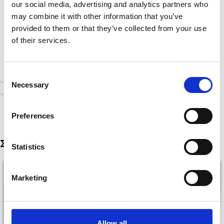
our social media, advertising and analytics partners who
may combine it with other information that you’ve
provided to them or that they’ve collected from your use
of their services.
Consent
Επιπλέον πληροφορίες
Necessary
Selection
Αποστολή & Παράδοση
Preferences
Σχετικά προϊόντα
Statistics
Marketing
Allow all