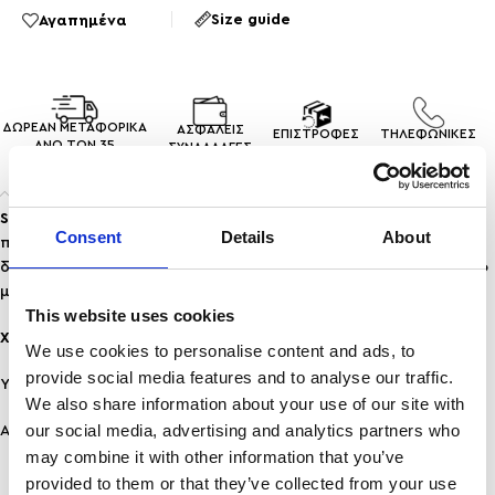
Size guide
Αγαπημένα
ΔΩΡΕΑΝ ΜΕΤΑΦΟΡΙΚΑ
ΑΣΦΑΛΕΙΣ
ΕΠΙΣΤΡΟΦΕΣ
ΤΗΛΕΦΩΝΙΚΕΣ
ΑΝΩ ΤΩΝ 35
ΣΥΝΑΛΛΑΓEΣ
ΠΡΟΙΟΝΤΩΝ
ΠΑΡΑΓΓΕΛΙΕΣ
Περιγραφή
Statement αποτέλεσμα
με μίξη μετάλλων (gold & silver mix)
Consent
Details
About
που είναι ιδιαίτερα τάση στη σύγχρονη μόδα. Ένα ιδιαίτερο
δαχτυλίδι που στολίζει τα άκρα σου και σου προσδίδει την πιο
μοντέρνα πινελιά στο outfit σου.
This website uses cookies
Χαρακτηριστικά:
We use cookies to personalise content and ads, to
provide social media features and to analyse our traffic.
Υλικό: Ανοξείδωτο Ατσάλι
We also share information about your use of our site with
our social media, advertising and analytics partners who
Ανθεκτικότητα: Ανθεκτικό σε νερό & άρωμα, δε μαυρίζει!
may combine it with other information that you’ve
provided to them or that they’ve collected from your use