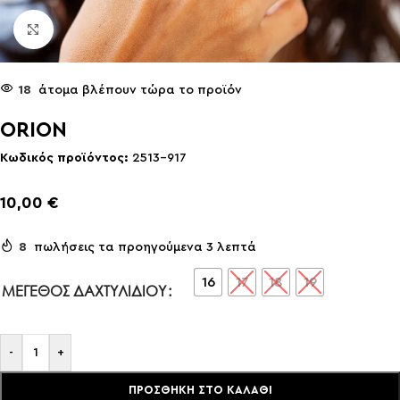
Click to enlarge
18
άτομα βλέπουν τώρα το προϊόν
ORION
Κωδικός προϊόντος:
2513-917
10,00
€
8
πωλήσεις τα προηγούμενα 3 λεπτά
16
17
18
19
ΜΈΓΕΘΟΣ ΔΑΧΤΥΛΙΔΙΟΎ
-
+
ΠΡΟΣΘΉΚΗ ΣΤΟ ΚΑΛΆΘΙ