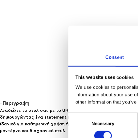
Consent
This website uses cookies
We use cookies to personalis
information about your use of
other information that you’ve
Περιγραφή
Αναδείξτε το στυλ σας με το
UNIQUE
, ένα κόσμημα που ξεχωρίζε
Consent
δημιουργώντας ένα statement κομμάτι που προσθέτει προσωπι
Necessary
Selection
Ιδανικό για καθημερινή χρήση ή layering με άλλα κολιέ, αυτό τ
μοντέρνο και διαχρονικό στυλ.