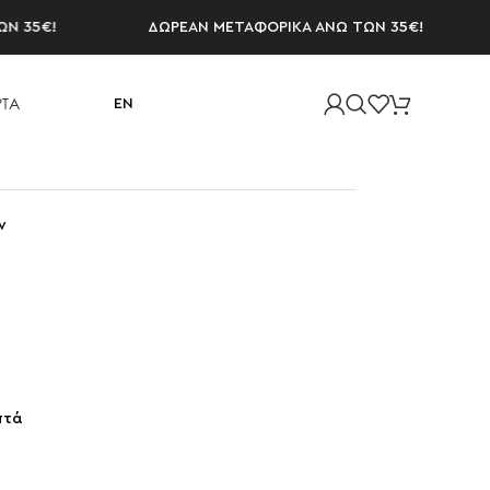
€!
ΔΩΡΕΑΝ ΜΕΤΑΦΟΡΙΚΑ ΑΝΩ ΤΩΝ 35€!
Δ
ΤΑ
EN
ν
πτά