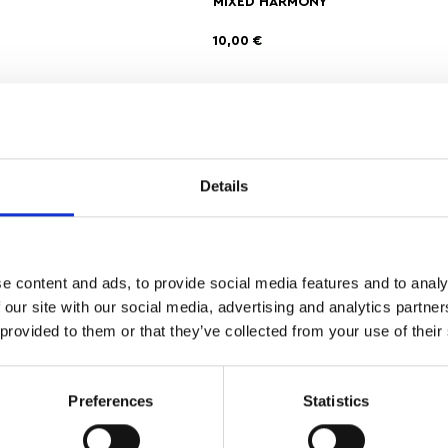
MIXED HARMONY
10,00
€
Αγαπημένα
Details
ΔΩΡΕΑΝ ΜΕΤΑΦΟΡΙΚΑ
ΑΣΦΑΛΕ
ΑΝΩ ΤΩΝ 35
ΣΥΝΑΛΛΑ
e content and ads, to provide social media features and to analy
 our site with our social media, advertising and analytics partn
 provided to them or that they’ve collected from your use of their
ι για τον μοναδικό σχεδιασμό και την κομψή του αισθητική. Κάθ
κότητα και λάμψη σε κάθε εμφάνιση.
Preferences
Statistics
ο ιδιαίτερο σχέδιο ολοκληρώνει κάθε outfit, από casual μέχρι 