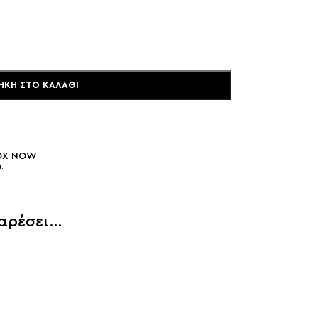
ΉΚΗ ΣΤΟ ΚΑΛΆΘΙ
BOX NOW
.
 αρέσει…