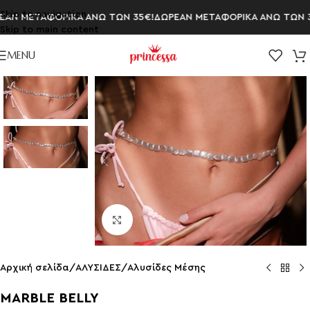
Skip to navigation
ΑΝ ΜΕΤΑΦΟΡΙΚΑ ΑΝΩ ΤΩΝ 35€!
ΔΩΡΕΑΝ ΜΕΤΑΦΟΡΙΚΑ ΑΝΩ ΤΩΝ 35
Skip to main content
MENU
Click to enlarge
Αρχική σελίδα
/
ΑΛΥΣΙΔΕΣ
/
Αλυσίδες Μέσης
MARBLE BELLY