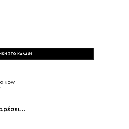
ΉΚΗ ΣΤΟ ΚΑΛΆΘΙ
BOX NOW
.
 αρέσει…