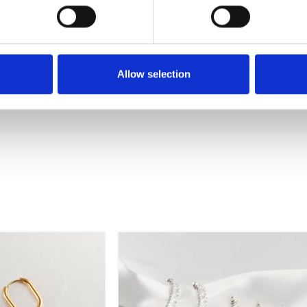
ς ένα αποτέλεσμα που ακτινοβολεί φυσική χάρη και στυλιστικ
Allow selection