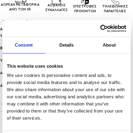
ΔΩΡΕΑΝ ΜΕΤΑΦΟΡΙΚΑ
ΑΣΦΑΛΕΙΣ
ΕΠΙΣΤΡΟΦΕΣ
ΤΗΛΕΦΩΝΙΚΕΣ
ΑΝΩ ΤΩΝ 35
ΣΥΝΑΛΛΑΓEΣ
ΠΡΟΙΟΝΤΩΝ
ΠΑΡΑΓΓΕΛΙΕΣ
Περιγραφή
Ατσάλινα σκουλαρίκια, που θα συνοδεύσουν το
look
σου απο
το πρωί εως το βράδυ , είναι υποαλλεργικά.
Consent
Details
About
Χαρακτηριστικά:
Υλικό: Ανοξείδωτο ατσάλι
This website uses cookies
Ανθεκτικότητα: Ανθεκτικό σε νερό & άρωμα, δεν μαυρίζει!
We use cookies to personalise content and ads, to
provide social media features and to analyse our traffic.
Διαστάσεις: 4×2 εκ.
We also share information about your use of our site with
our social media, advertising and analytics partners who
may combine it with other information that you’ve
Επιπλέον πληροφορίες
provided to them or that they’ve collected from your use
Αποστολή & Παράδοση
of their services.