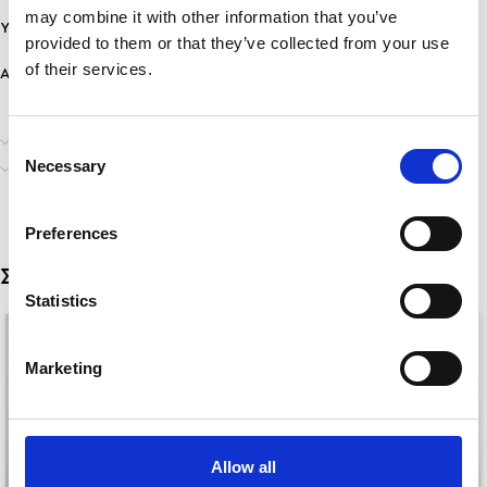
may combine it with other information that you’ve
Υλικό: Ανοξείδωτο Ατσάλι
provided to them or that they’ve collected from your use
of their services.
Ανθεκτικότητα: Ανθεκτικό σε νερό & άρωμα, δε μαυρίζει!
Επιπλέον πληροφορίες
Consent
Necessary
Αποστολή & Παράδοση
Selection
Preferences
Σχετικά προϊόντα
Statistics
Marketing
Allow all