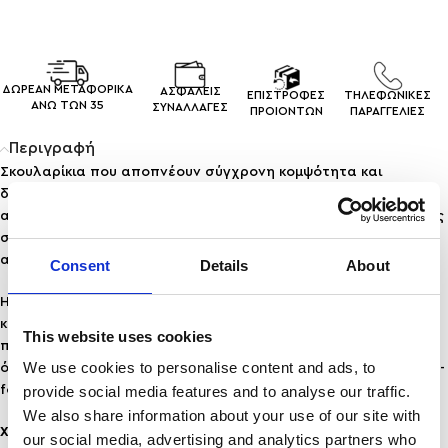
ΔΩΡΕΑΝ ΜΕΤΑΦΟΡΙΚΑ
ΑΣΦΑΛΕΙΣ
ΕΠΙΣΤΡΟΦΕΣ
ΤΗΛΕΦΩΝΙΚΕΣ
ΑΝΩ ΤΩΝ 35
ΣΥΝΑΛΛΑΓEΣ
ΠΡΟΙΟΝΤΩΝ
ΠΑΡΑΓΓΕΛΙΕΣ
Περιγραφή
Σκουλαρίκια που αποπνέουν σύγχρονη κομψότητα και
δυναμικό χαρακτήρα. Ο ιδιαίτερος σχεδιασμός τους
αποτελείται από διαδοχικούς μεταλλικούς κρίκους με ελαφρώς
σφυρήλατη υφή, δημιουργώντας ένα εντυπωσιακό, επιμήκες
αποτέλεσμα που κινείται διακριτικά με κάθε κίνηση.
Consent
Details
About
Η ασημί απόχρωση τους χαρίζει minimal πολυτέλεια και τα
καθιστά ιδανικά για να αναδείξουν τόσο καθημερινά όσο και
This website uses cookies
πιο βραδινά σύνολα. Το statement μήκος τους πλαισιώνει
We use cookies to personalise content and ads, to
όμορφα το πρόσωπο, προσθέτοντας μια μοντέρνα και fashion-
forward πινελιά στο look.
provide social media features and to analyse our traffic.
We also share information about your use of our site with
Χαρακτηριστικά:
our social media, advertising and analytics partners who