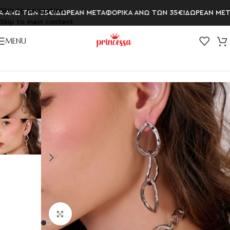
Skip to navigation
ΑΝΩ ΤΩΝ 35€!
ΔΩΡΕΑΝ ΜΕΤΑΦΟΡΙΚΑ ΑΝΩ ΤΩΝ 35€!
ΔΩΡΕΑΝ ΜΕΤΑΦ
Skip to main content
MENU
Αρχική σελίδα
/
ΣΚΟΥΛΑΡΙΚΙΑ
/
Κρεμαστά Σκουλαρίκια
Click to enlarge