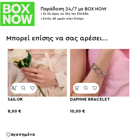
Παράδοση 24/7 με BOX NOW
• Σε 24 ώρες σε όλη την Ελλάδα.
• Εντός 48 ωρών στην Κύπρο
Μπορεί επίσης να σας αρέσει…
SAILOR
DAPHNE BRACELET
D
8,00
€
10,00
€
1
Αγαπημένα