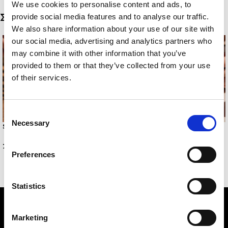
We use cookies to personalise content and ads, to
Σχετικά προϊόντα
provide social media features and to analyse our traffic.
We also share information about your use of our site with
our social media, advertising and analytics partners who
may combine it with other information that you’ve
provided to them or that they’ve collected from your use
of their services.
Consent
Necessary
Selection
SEABLOOM ANKLET
-44%
NEXA ANKLET
7,00
€
Preferences
5,00
€
9,00
€
Statistics
Marketing