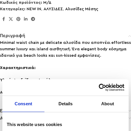
Κωδικός προϊόντος:
Μ/Δ
Κατηγορίες:
NEW IN
,
ΑΛΥΣΙΔΕΣ
,
Αλυσίδες Μέσης
Περιγραφή
Minimal waist chain με delicate αλυσίδα που αποπνέει effortless
summer luxury και island αισθητική. Ένα elegant body κόσμημα
ιδανικό για beach looks και sun-kissed εμφανίσεις.
Χαρακτηριστικά:
Υλικό: Ανοξείδωτο Ατσάλι
Ανθεκτικότητα: Ανθεκτικό σε νερό & άρωμα, δε μαυρίζει!
Consent
Details
About
Επιπλέον πληροφορίες
Αποστολή & Παράδοση
This website uses cookies