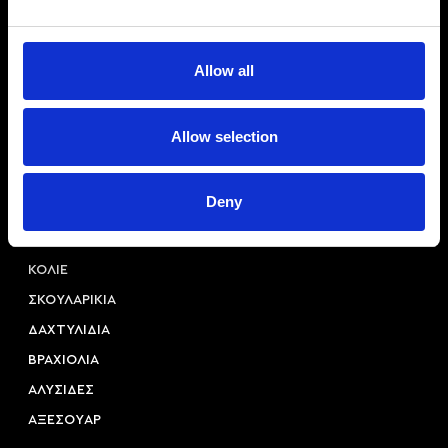
Allow all
Αριστοτέλους 22, 54623, Θεσσαλονίκη
Allow selection
+30 2310 253 985
info@princessa.store
Deny
Κατηγορίες
ΚΟΛΙΕ
ΣΚΟΥΛΑΡΙΚΙΑ
ΔΑΧΤΥΛΙΔΙΑ
ΒΡΑΧΙΟΛΙΑ
ΑΛΥΣΙΔΕΣ
ΑΞΕΣΟΥAΡ