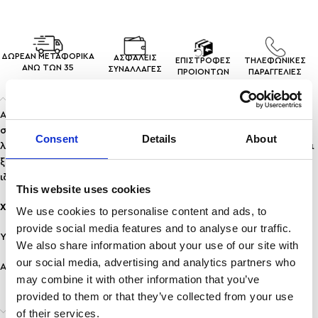
ΔΩΡΕΑΝ ΜΕΤΑΦΟΡΙΚΑ
ΑΣΦΑΛΕΙΣ
ΕΠΙΣΤΡΟΦΕΣ
ΤΗΛΕΦΩΝΙΚΕΣ
ΑΝΩ ΤΩΝ 35
ΣΥΝΑΛΛΑΓEΣ
ΠΡΟΙΟΝΤΩΝ
ΠΑΡΑΓΓΕΛΙΕΣ
Περιγραφή
Αναβαθμίστε το στυλ σας με το
VANA
, ένα κόσμημα που
συνδυάζει δυναμισμό και κομψότητα. Οι ανάγλυφες
Consent
Details
About
λεπτομέρειες στην αλυσίδα δημιουργούν εντυπωσιακή υφή και
ξεχωριστή λάμψη, κάνοντάς το ιδανικό για όσους αγαπούν τα
ιδιαίτερα κοσμήματα.
This website uses cookies
Χαρακτηριστικά:
We use cookies to personalise content and ads, to
provide social media features and to analyse our traffic.
Υλικό: Ανοξείδωτο Ατσάλι
We also share information about your use of our site with
our social media, advertising and analytics partners who
Ανθεκτικότητα: Ανθεκτικό σε νερό & άρωμα, δε μαυρίζει!
may combine it with other information that you’ve
provided to them or that they’ve collected from your use
Επιπλέον πληροφορίες
of their services.