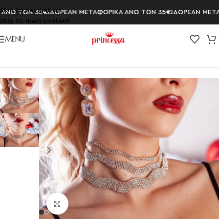
Skip to navigation
ΝΩ ΤΩΝ 35€!
ΔΩΡΕΑΝ ΜΕΤΑΦΟΡΙΚΑ ΑΝΩ ΤΩΝ 35€!
ΔΩΡΕΑΝ ΜΕΤΑΦ
Skip to main content
MENU
Αρχική σελίδα
/
ΚΟΛΙΕ
/
Choker
Click to enlarge