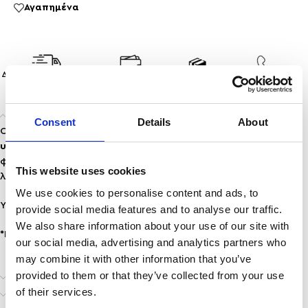
Αγαπημένα
ΔΩΡΕΑΝ ΜΕΤΑΦΟΡΙΚΑ
ΑΣΦΑΛΕΙΣ
ΕΠΙΣΤΡΟΦΕΣ
ΤΗΛΕΦΩΝΙΚΕΣ
ΑΝΩ ΤΩΝ 35
ΣΥΝΑΛΛΑΓEΣ
ΠΡΟΙΟΝΤΩΝ
ΠΑΡΑΓΓΕΛΙΕΣ
Περιγραφή
Consent
Details
About
Οι
κυματιστές γραμμές
, γεμάτες με
χιλιάδες στρασάκια
υψηλής λάμψης
, δημιουργούν ένα εντυπωσιακό παιχνίδι
φωτός και κίνησης που ακολουθεί τη φυσική καμπύλη του
This website uses cookies
λαιμού. Ιδανικό για βραδινές εμφανίσεις.
We use cookies to personalise content and ads, to
Υλικό : Χαλκός.
provide social media features and to analyse our traffic.
We also share information about your use of our site with
*Προσοχή σε νερό.
our social media, advertising and analytics partners who
may combine it with other information that you’ve
provided to them or that they’ve collected from your use
Επιπλέον πληροφορίες
of their services.
Αποστολή & Παράδοση