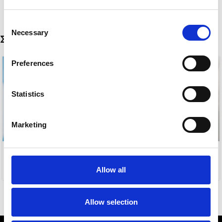
Consent
Necessary
Selection
Σχετικά προϊόντα
Preferences
Statistics
Marketing
CLIO
CATWALK NECKLACE
Allow all
7,00
€
10,00
€
Allow selection