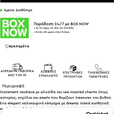
Άμεσα Διαθέσιμο
Παράδοση 24/7 με BOX NOW
• Σε 24 ώρες σε όλη την Ελλάδα.
• Εντός 48 ωρών στην Κύπρο
Αγαπημένα
ΔΩΡΕΑΝ ΜΕΤΑΦΟΡΙΚΑ
ΑΣΦΑΛΕΙΣ
ΕΠΙΣΤΡΟΦΕΣ
ΤΗΛΕΦΩΝΙΚΕΣ
ΑΝΩ ΤΩΝ 35
ΣΥΝΑΛΛΑΓEΣ
ΠΡΟΙΟΝΤΩΝ
ΠΑΡΑΓΓΕΛΙΕΣ
Περιγραφή
Statement necklace με αλυσίδα και sea-inspired charms όπως
αστερίες, κοχύλια και pearls που θυμίζουν treasures του βυθού.
Ένα elegant καλοκαιρινό κόσμημα με dreamy island αισθητική
και luxurious λάμψη.