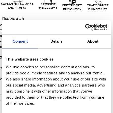
ΔΩΡΕΑΝ ΜΕΤΑΦΟΡΙΚΑ
ΑΣΦΑΛΕΙΣ
ΕΠΙΣΤΡΟΦΕΣ
ΤΗΛΕΦΩΝΙΚΕΣ
ΑΝΩ ΤΩΝ 35
ΣΥΝΑΛΛΑΓEΣ
ΠΡΟΙΟΝΤΩΝ
ΠΑΡΑΓΓΕΛΙΕΣ
Περιγραφή
Ανακάλυψε την κομψότητα μέσα από το γεωμετρικό παιχνίδι
της μορφής με αυτό το υπέροχο βραχιόλι που διακοσμείται
από μικρούς ρόμβους. Η αρμονική επανάληψη του ρόμβου
Consent
Details
About
δημιουργεί ένα ενδιαφέρον pattern που προσδίδει χαρακτήρα
και φινέτσα στο χέρι σου.
Χαρακτηριστικά:
This website uses cookies
We use cookies to personalise content and ads, to
Υλικό: Ανοξείδωτο ατσάλι
provide social media features and to analyse our traffic.
Ανθεκτικότητα: Ανθεκτικό σε νερό & άρωμα, δεν μαυρίζει!
We also share information about your use of our site with
our social media, advertising and analytics partners who
may combine it with other information that you’ve
Επιπλέον πληροφορίες
provided to them or that they’ve collected from your use
Αποστολή & Παράδοση
of their services.