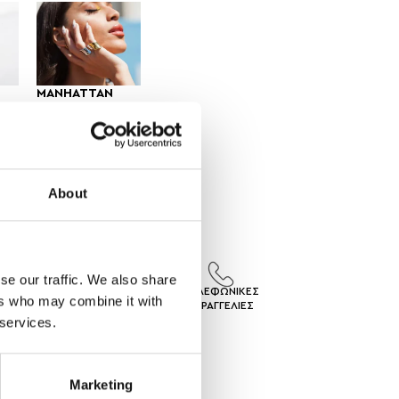
MANHATTAN
8,00
€
About
se our traffic. We also share
ΙΣ
ΕΠΙΣΤΡΟΦΕΣ
ΤΗΛΕΦΩΝΙΚΕΣ
ers who may combine it with
ΓEΣ
ΠΡΟΙΟΝΤΩΝ
ΠΑΡΑΓΓΕΛΙΕΣ
 services.
Marketing