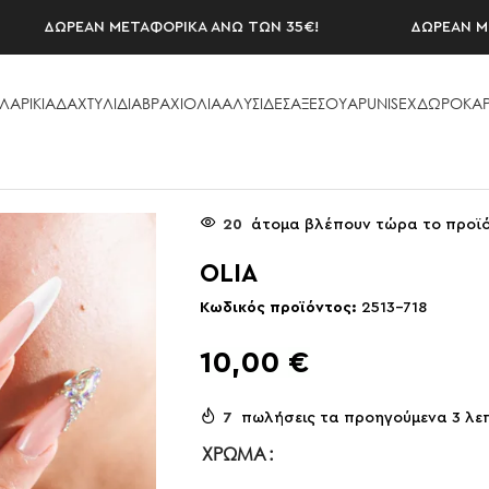
ΔΩΡΕΑΝ ΜΕΤΑΦΟΡΙΚΑ ΑΝΩ ΤΩΝ 35€!
ΔΩΡΕΑΝ ΜΕΤΑΦ
ΛΑΡΙΚΙΑ
ΔΑΧΤΥΛΙΔΙΑ
ΒΡΑΧΙΟΛΙΑ
ΑΛΥΣΙΔΕΣ
ΑΞΕΣΟΥAΡ
UNISEX
ΔΩΡΟΚΑΡ
20
άτομα βλέπουν τώρα το προϊ
OLIA
Κωδικός προϊόντος:
2513-718
10,00
€
7
πωλήσεις τα προηγούμενα 3 λε
ΧΡΏΜΑ