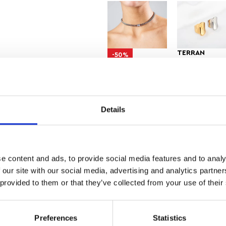
TERRAN
-50%
DIAMOND CHAIN
8,00
€
5,00
€
10,00
€
Details
Αγαπημένα
Size guide
e content and ads, to provide social media features and to analy
ΔΩΡΕΑΝ ΜΕΤΑΦΟΡΙΚΑ
ΑΣΦΑΛΕ
 our site with our social media, advertising and analytics partn
ΑΝΩ ΤΩΝ 35
ΣΥΝΑΛΛΑ
 provided to them or that they’ve collected from your use of their
Preferences
Statistics