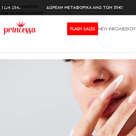
Skip to navigation
35€!
ΔΩΡΕΑΝ ΜΕΤΑΦΟΡΙΚΑ ΑΝΩ ΤΩΝ 35€!
Skip to main content
FLASH SALES
NEW IN
ΚΟΛΙΕ
ΣΚΟΥ
Αρχική σελίδα
/
ΔΑΧΤΥΛΙΔΙΑ
/
Δαχτυλίδια Μεγάλα
/
OLIA