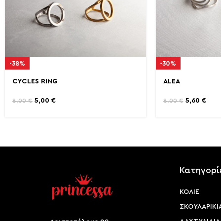
-38%
-30%
CYCLES RING
ALEA
5,00
€
5,60
€
8,00
€
8,00
€
Κατηγορί
ΚΟΛΙΕ
ΣΚΟΥΛΑΡΙΚΙ