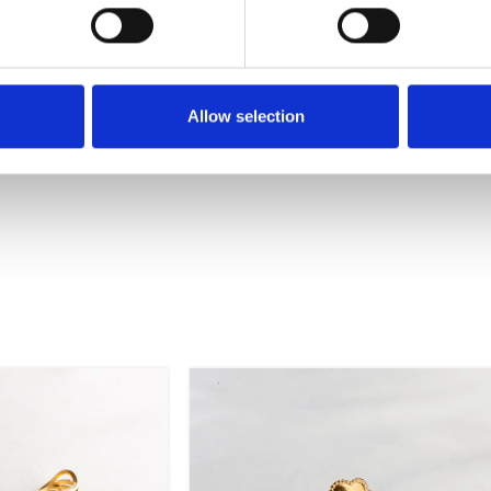
λα δαχτυλίδια για ένα φοβερό layering!
Allow selection