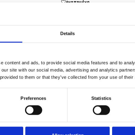
Αγαπημένα
ΔΩΡΕΑΝ ΜΕΤΑΦΟΡΙΚΑ
ΑΣΦΑΛΕ
ΑΝΩ ΤΩΝ 35
Details
ΣΥΝΑΛΛΑ
e content and ads, to provide social media features and to analy
 our site with our social media, advertising and analytics partn
 provided to them or that they’ve collected from your use of their
ίδι σε ένα, συνδεδεμένα με λεπτή αλυσίδα και διακοσμημένα μ
ουργεί ένα κομψό statement piece που αναβαθμίζει κάθε εμφάνισ
Preferences
Statistics