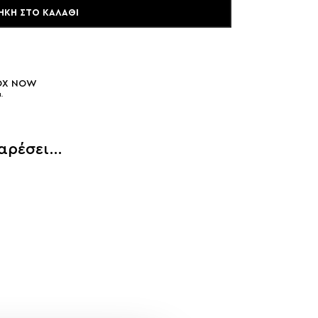
ΉΚΗ ΣΤΟ ΚΑΛΆΘΙ
BOX NOW
.
 αρέσει…