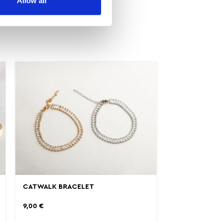
Allow all
CATWALK BRACELET
9,00
€