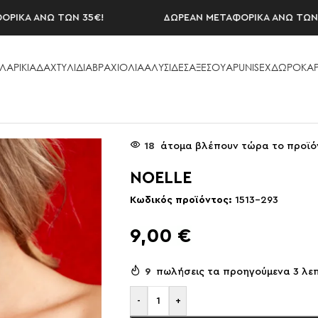
Α ΑΝΩ ΤΩΝ 35€!
ΔΩΡΕΑΝ ΜΕΤΑΦΟΡΙΚΑ ΑΝΩ ΤΩΝ 35€
ΛΑΡΙΚΙΑ
ΔΑΧΤΥΛΙΔΙΑ
ΒΡΑΧΙΟΛΙΑ
ΑΛΥΣΙΔΕΣ
ΑΞΕΣΟΥAΡ
UNISEX
ΔΩΡΟΚΑΡ
18
άτομα βλέπουν τώρα το προϊό
NOELLE
Κωδικός προϊόντος:
1513-293
9,00
€
9
πωλήσεις τα προηγούμενα 3 λε
-
+