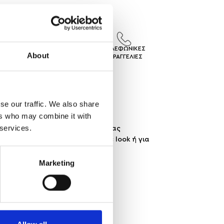
ΙΣ
ΕΠΙΣΤΡΟΦΕΣ
ΤΗΛΕΦΩΝΙΚΕΣ
About
ΓEΣ
ΠΡΟΙΟΝΤΩΝ
ΠΑΡΑΓΓΕΛΙΕΣ
se our traffic. We also share
ers who may combine it with
 services.
ε στρας. Η λεπτή λάμψη των στρας
η. Ιδανικό για καθημερινό chic look ή για
Marketing