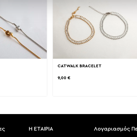
CATWALK BRACELET
9,00
€
ες
Η ΕΤΑΙΡΙΑ
Λογαριασμός Π