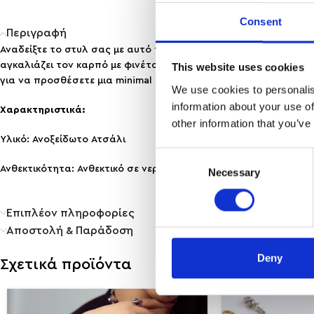
Consent
Περιγραφή
Αναδείξτε το στυλ σας με αυτό το μοναδικό βραχιόλι, σχεδιασ
αγκαλιάζει τον καρπό με φινέτσα, ενώ το ανοιχτό στυλ το καθι
This website uses cookies
για να προσθέσετε μια minimal πινελιά πολυτέλειας στο βράδυ
We use cookies to personalis
information about your use of
Χαρακτηριστικά:
other information that you’ve
Υλικό: Ανοξείδωτο Ατσάλι
Consent
Ανθεκτικότητα: Ανθεκτικό σε νερό & άρωμα, δε μαυρίζει!
Necessary
Selection
Επιπλέον πληροφορίες
Αποστολή & Παράδοση
Deny
Σχετικά προϊόντα