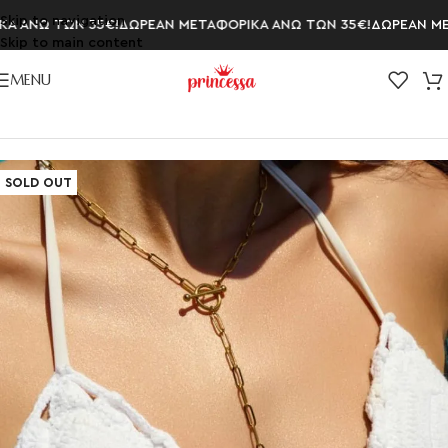
Skip to navigation
 ΑΝΩ ΤΩΝ 35€!
ΔΩΡΕΑΝ ΜΕΤΑΦΟΡΙΚΑ ΑΝΩ ΤΩΝ 35€!
ΔΩΡΕΑΝ ΜΕΤΑ
Skip to main content
MENU
Αρχική σελίδα
/
ΚΟΛΙΕ
/
Κολιέ με Πέρλες
SOLD OUT