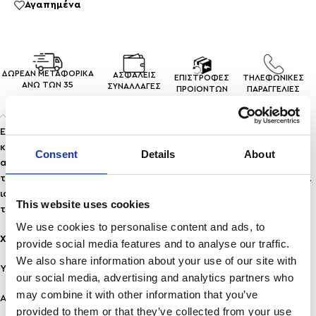
Αγαπημένα
ΔΩΡΕΑΝ ΜΕΤΑΦΟΡΙΚΑ
ΑΣΦΑΛΕΙΣ
ΕΠΙΣΤΡΟΦΕΣ
ΤΗΛΕΦΩΝΙΚΕΣ
ΑΝΩ ΤΩΝ 35
ΣΥΝΑΛΛΑΓEΣ
ΠΡΟΙΟΝΤΩΝ
ΠΑΡΑΓΓΕΛΙΕΣ
Περιγραφή
Ενα κομψό κολιέ με αλυσίδα τύπου open links και μοναδική
κρεμαστή πέρλα που αιχμαλωτίζει το φως με κάθε κίνηση. Η
Consent
Details
About
αντίθεση ανάμεσα στα γεωμετρικά “κενά” της αλυσίδας και
την ομαλή, οργανική υφή της πέρλας δημιουργεί ένα απόλυτα
ισορροπημένο αποτέλεσμα – δυναμικό και ρομαντικό
This website uses cookies
ταυτόχρονα.
We use cookies to personalise content and ads, to
Χαρακτηριστικά:
provide social media features and to analyse our traffic.
We also share information about your use of our site with
Υλικό: Ανοξείδωτο Ατσάλι
our social media, advertising and analytics partners who
may combine it with other information that you’ve
Ανθεκτικότητα: Ανθεκτικό σε νερό & άρωμα, δε μαυρίζει!
provided to them or that they’ve collected from your use