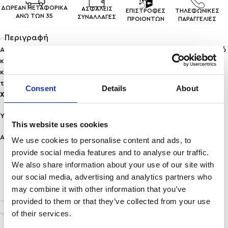
ΔΩΡΕΑΝ ΜΕΤΑΦΟΡΙΚΑ
ΑΣΦΑΛΕΙΣ
ΕΠΙΣΤΡΟΦΕΣ
ΤΗΛΕΦΩΝΙΚΕΣ
ΑΝΩ ΤΩΝ 35
ΣΥΝΑΛΛΑΓEΣ
ΠΡΟΙΟΝΤΩΝ
ΠΑΡΑΓΓΕΛΙΕΣ
Περιγραφή
Ανακάλυψε τη διαχρονική κομψότητα με το NAYA– ένα λαμπερό
κολιέ , σχεδιασμένο για να αγκαλιάζει αισθησιακά τον λαιμό
και να καταλήγει σε μια εντυπωσιακή κάθετη γραμμή που
τραβάει τα βλέμματα.
Consent
Details
About
Χαρακτηριστικά:
Υλικό: Ανοξείδωτο Ατσάλι
This website uses cookies
Ανθεκτικότητα: Ανθεκτικό σε νερό & άρωμα, δε μαυρίζει!
We use cookies to personalise content and ads, to
provide social media features and to analyse our traffic.
We also share information about your use of our site with
our social media, advertising and analytics partners who
may combine it with other information that you’ve
Επιπλέον πληροφορίες
provided to them or that they’ve collected from your use
of their services.
Αποστολή & Παράδοση