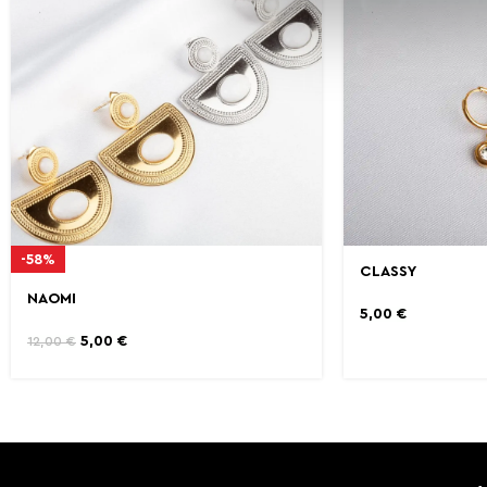
-58%
CLASSY
NAOMI
5,00
€
5,00
€
12,00
€