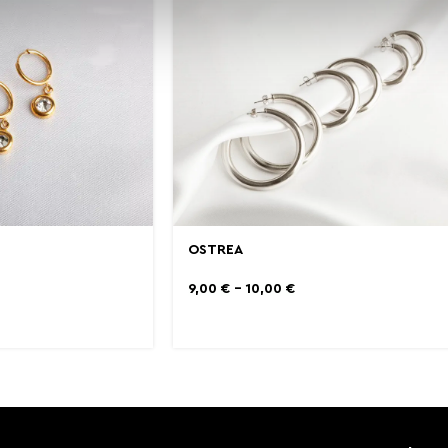
OSTREA
9,00
€
–
10,00
€