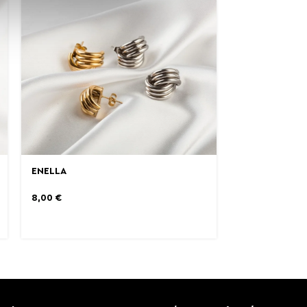
ENELLA
8,00
€