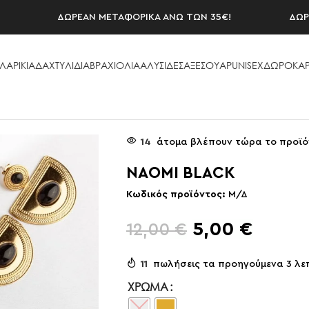
ΔΩΡΕΑΝ ΜΕΤΑΦΟΡΙΚΑ ΑΝΩ ΤΩΝ 35€!
ΔΩΡΕΑΝ 
ΛΑΡΙΚΙΑ
ΔΑΧΤΥΛΙΔΙΑ
ΒΡΑΧΙΟΛΙΑ
ΑΛΥΣΙΔΕΣ
ΑΞΕΣΟΥAΡ
UNISEX
ΔΩΡΟΚΑΡ
14
άτομα βλέπουν τώρα το προϊό
NAOMI BLACK
Κωδικός προϊόντος:
Μ/Δ
5,00
€
12,00
€
11
πωλήσεις τα προηγούμενα 3 λε
ΧΡΏΜΑ