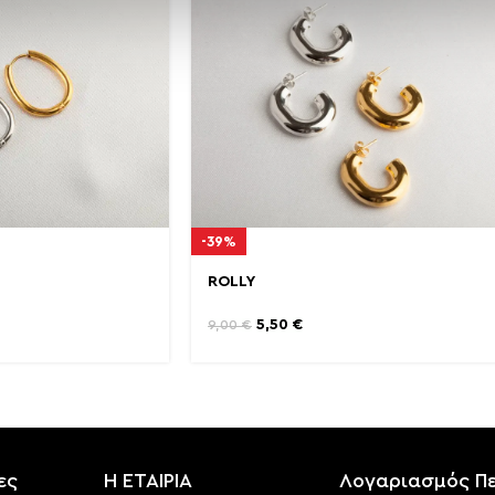
-39%
ROLLY
5,50
€
9,00
€
ες
Η ΕΤΑΙΡΙΑ
Λογαριασμός Π