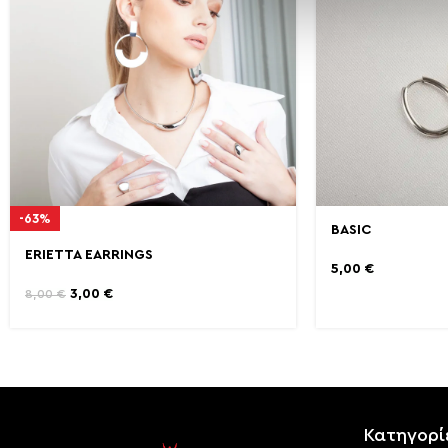
-63%
BASIC
ERIETTA EARRINGS
5,00
€
3,00
€
8,00
€
Κατηγορί