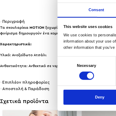
Consent
Περιγραφή
This website uses cookies
Τα σκουλαρίκια
MOTION
ξεχωρίζουν για τον μοντέρνο σχεδιασμ
φινίρισμα δημιουργούν ένα κομψό αποτέλεσμα που συνδυάζει τ
We use cookies to personalis
information about your use of
Χαρακτηριστικά:
other information that you’ve
Υλικό: Ανοξείδωτο Ατσάλι
Consent
Necessary
Selection
Ανθεκτικότητα: Ανθεκτικό σε νερό & άρωμα, δε μαυρίζει!
Επιπλέον πληροφορίες
Αποστολή & Παράδοση
Deny
Σχετικά προϊόντα