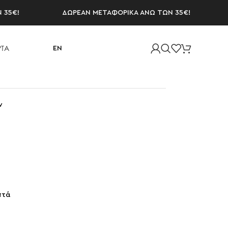
!
ΔΩΡΕΑΝ ΜΕΤΑΦΟΡΙΚΑ ΑΝΩ ΤΩΝ 35€!
ΔΩ
ΤΑ
EN
ν
πτά