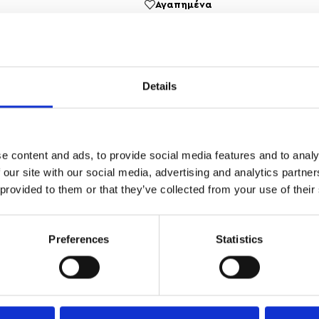
Αγαπημένα
ΔΩΡΕΑΝ ΜΕΤΑΦΟΡΙΚΑ
ΑΣΦΑΛΕ
ΑΝΩ ΤΩΝ 35
ΣΥΝΑΛΛΑ
Details
e content and ads, to provide social media features and to analy
 our site with our social media, advertising and analytics partn
α ξεχωρίσουν – από βραδινά looks μέχρι formal εμφανίσεις με 
 provided to them or that they’ve collected from your use of their
έδιο.
Preferences
Statistics