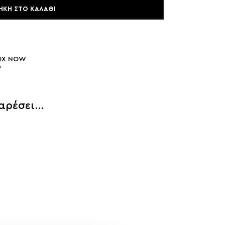
ΉΚΗ ΣΤΟ ΚΑΛΆΘΙ
BOX NOW
.
 αρέσει…