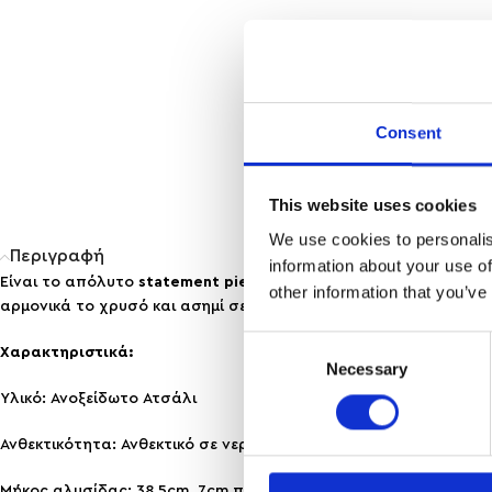
Consent
This website uses cookies
We use cookies to personalis
Περιγραφή
information about your use of
Είναι το απόλυτο
statement piece
για εμφανίσεις που θέλουν ν
other information that you’ve
αρμονικά το χρυσό και ασημί σε ένα ξεχωριστό και μοντέρνο σχ
Consent
Χαρακτηριστικά:
Necessary
Selection
Υλικό: Ανοξείδωτο Ατσάλι
Ανθεκτικότητα: Ανθεκτικό σε νερό & άρωμα, δε μαυρίζει!
Μήκος αλυσίδας: 38,5cm, 7cm προέκταση, choker.