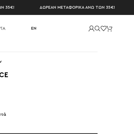
5€!
ΔΩΡΕΑΝ ΜΕΤΑΦΟΡΙΚΑ ΑΝΩ ΤΩΝ 35€!
Δ
ΤΑ
EN
ν
CE
πτά