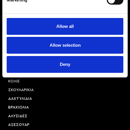
Allow all
Αριστοτέλους 22, 54623, Θεσσαλονίκη
Allow selection
+30 2310 253 985
info@princessa.store
Deny
Κατηγορίες
ΚΟΛΙΕ
ΣΚΟΥΛΑΡΙΚΙΑ
ΔΑΧΤΥΛΙΔΙΑ
ΒΡΑΧΙΟΛΙΑ
ΑΛΥΣΙΔΕΣ
ΑΞΕΣΟΥAΡ