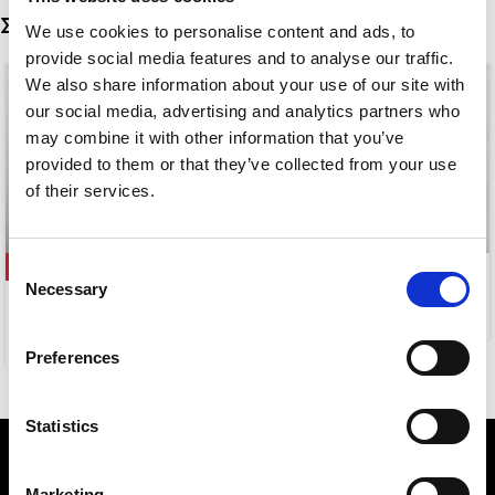
Σχετικά προϊόντα
We use cookies to personalise content and ads, to
provide social media features and to analyse our traffic.
We also share information about your use of our site with
our social media, advertising and analytics partners who
may combine it with other information that you’ve
provided to them or that they’ve collected from your use
of their services.
Consent
-63%
CLASSY
Necessary
Selection
ERIETTA EARRINGS
5,00
€
3,00
€
8,00
€
Preferences
Statistics
Marketing