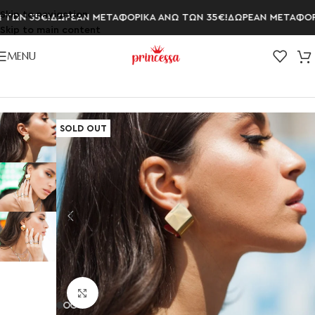
Skip to navigation
ΤΩΝ 35€!
ΔΩΡΕΑΝ ΜΕΤΑΦΟΡΙΚΑ ΑΝΩ ΤΩΝ 35€!
ΔΩΡΕΑΝ ΜΕΤΑΦΟΡΙΚ
Skip to main content
MENU
Αρχική σελίδα
/
ΣΚΟΥΛΑΡΙΚΙΑ
SOLD OUT
Click to enlarge