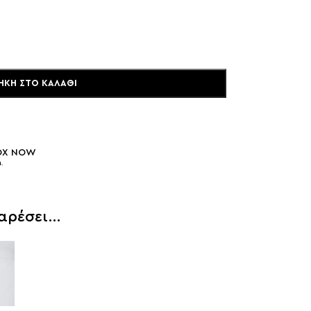
ΉΚΗ ΣΤΟ ΚΑΛΆΘΙ
BOX NOW
.
 αρέσει…