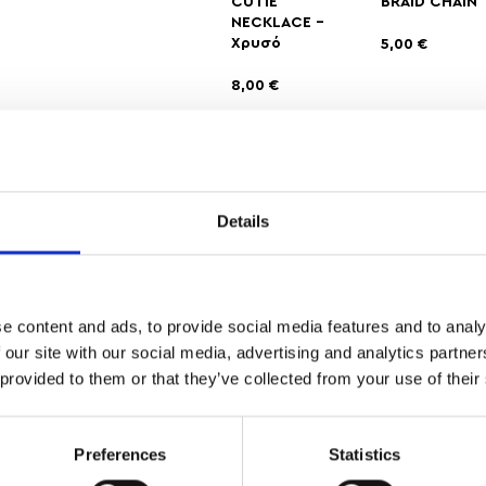
CUTIE
BRAID CHAIN
NECKLACE –
Χρυσό
5,00
€
8,00
€
Αγαπημένα
Details
ΔΩΡΕΑΝ ΜΕΤΑΦΟΡΙΚΑ
ΑΣΦΑΛΕ
ΑΝΩ ΤΩΝ 35
ΣΥΝΑΛΛΑ
e content and ads, to provide social media features and to analy
 our site with our social media, advertising and analytics partn
 provided to them or that they’ve collected from your use of their
ότητα του σχεδίου με την πρακτικότητα ενός ρυθμιζόμενου μεγ
Preferences
Statistics
, προσφέροντας μια γλυκιά και ρομαντική πινελιά που ταιριάζει