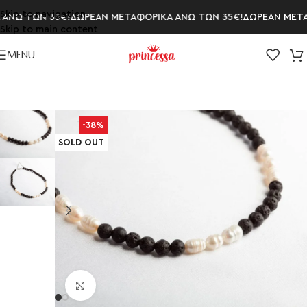
Skip to navigation
ΝΩ ΤΩΝ 35€!
ΔΩΡΕΑΝ ΜΕΤΑΦΟΡΙΚΑ ΑΝΩ ΤΩΝ 35€!
ΔΩΡΕΑΝ ΜΕΤΑΦ
Skip to main content
MENU
Αρχική σελίδα
/
ΚΟΛΙΕ
/
Κολιέ με Πέρλες
-38%
SOLD OUT
Click to enlarge