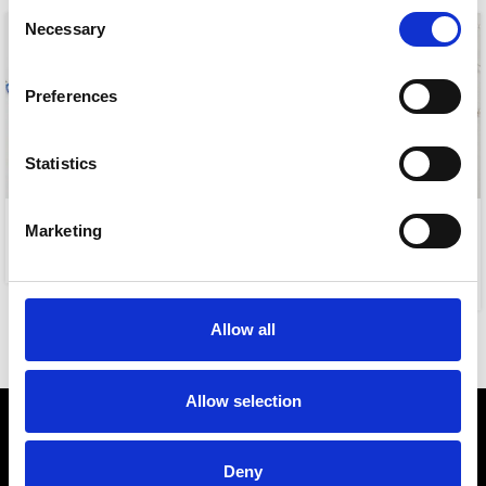
Consent
Necessary
Selection
Preferences
Statistics
-25%
EVIL EYE NECKLACE
Marketing
JOLENE
5,00
€
7,50
€
10,00
€
Allow all
Allow selection
Deny