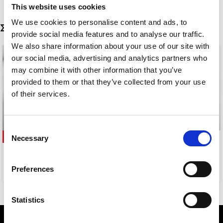
This website uses cookies
We use cookies to personalise content and ads, to
Σχετικά προϊόντα
provide social media features and to analyse our traffic.
We also share information about your use of our site with
our social media, advertising and analytics partners who
may combine it with other information that you’ve
provided to them or that they’ve collected from your use
of their services.
Consent
-50%
-58%
Necessary
Selection
CASSANDRA EARRINGS
NAOMI BLACK
Preferences
5,00
€
5,00
€
10,00
€
12,00
€
Statistics