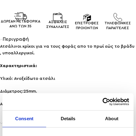
ΔΩΡΕΑΝ ΜΕΤΑΦΟΡΙΚΑ
ΑΣΦΑΛΕΙΣ
ΕΠΙΣΤΡΟΦΕΣ
ΤΗΛΕΦΩΝΙΚΕΣ
ΑΝΩ ΤΩΝ 35
ΣΥΝΑΛΛΑΓEΣ
ΠΡΟΙΟΝΤΩΝ
ΠΑΡΑΓΓΕΛΙΕΣ
Περιγραφή
Ατσάλινοι κρίκοι για να τους φοράς απο το πρωί εώς το βράδυ
, υποαλλεργικοί.
Χαρακτηριστικά:
Υλικό: Ανοξείδωτο ατσάλι
Διάμετρος:25mm.
Ανθεκτικότητα: Ανθεκτικό σε νερό & άρωμα, δεν μαυρίζει!
Consent
Details
About
Αποστολή & Παράδοση