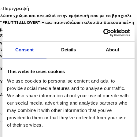
Περιγραφή
Δώσε χρώμα και ανεμελιά στην εμφάνισή σου με το βραχιόλι
“FRUTTI ALLOVER”
– μια παιχνιδιάρικη αλυσίδα διακοσμημένη
με μικροσκοπικά φρουτάκια, που αποπνέει καλοκαιρινή
διάθεση και girly αισθητική. Αυτό το statement βραχιόλι θα
γίνει το πιο χαρούμενο κομμάτι της συλλογής σου. Ιδανικό για
Consent
Details
About
τις casual εμφανίσεις σου, αλλά και για να προσθέσεις μια
νότα fun σε κάθε look.
Χαρακτηριστικά:
This website uses cookies
We use cookies to personalise content and ads, to
Υλικό: Ανοξείδωτο Ατσάλι
provide social media features and to analyse our traffic.
Ανθεκτικότητα: Ανθεκτικό σε νερό & άρωμα, δε μαυρίζει!
We also share information about your use of our site with
our social media, advertising and analytics partners who
may combine it with other information that you’ve
Επιπλέον πληροφορίες
provided to them or that they’ve collected from your use
Αποστολή & Παράδοση
of their services.