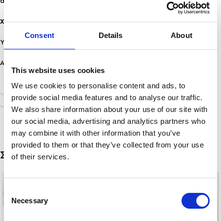
αποτέλεσμα που θυμίζει έργο τέχνης.
Χαρακτηριστικά:
Consent
Details
About
Υλικό: Ανοξείδωτο Ατσάλι
Ανθεκτικότητα: Ανθεκτικό σε νερό & άρωμα, δε μαυρίζει!
This website uses cookies
We use cookies to personalise content and ads, to
Επιπλέον πληροφορίες
provide social media features and to analyse our traffic.
Αποστολή & Παράδοση
We also share information about your use of our site with
our social media, advertising and analytics partners who
may combine it with other information that you’ve
provided to them or that they’ve collected from your use
Σχετικά προϊόντα
of their services.
Consent
Necessary
Selection