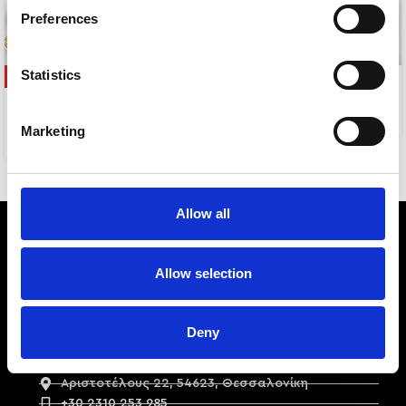
Preferences
Statistics
-58%
CLASSY
NAOMI
5,00
€
Marketing
5,00
€
12,00
€
Allow all
Allow selection
Deny
Αριστοτέλους 22, 54623, Θεσσαλονίκη
+30 2310 253 985