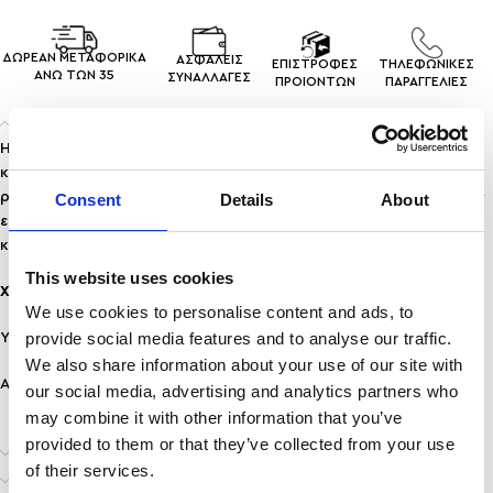
ΔΩΡΕΑΝ ΜΕΤΑΦΟΡΙΚΑ
ΑΣΦΑΛΕΙΣ
ΕΠΙΣΤΡΟΦΕΣ
ΤΗΛΕΦΩΝΙΚΕΣ
ΑΝΩ ΤΩΝ 35
ΣΥΝΑΛΛΑΓEΣ
ΠΡΟΙΟΝΤΩΝ
ΠΑΡΑΓΓΕΛΙΕΣ
Περιγραφή
Η σταγόνα αγκαλιάζει έναν διαυγή, λαμπερό κρύσταλλο στο
κέντρο, δημιουργώντας ένα φίνο αποτέλεσμα που συνδυάζει
ρομαντισμό και glam. Ένα κόσμημα ιδανικό για νύφες, επίσημες
Consent
Details
About
εμφανίσεις ή κάθε στιγμή που θέλεις να εκπέμπεις διακριτική
κομψότητα.
This website uses cookies
Χαρακτηριστικά:
We use cookies to personalise content and ads, to
provide social media features and to analyse our traffic.
Υλικό: Χαλκός
We also share information about your use of our site with
Ανθεκτικότητα:
Προσοχή
σε νερό και άρωμα!
our social media, advertising and analytics partners who
may combine it with other information that you’ve
provided to them or that they’ve collected from your use
Επιπλέον πληροφορίες
of their services.
Αποστολή & Παράδοση