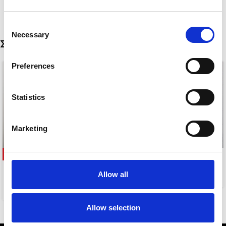
Consent
Necessary
Selection
Σχετικά προϊόντα
Preferences
Statistics
Marketing
-63%
SKY
ERIETTA EARRINGS
Allow all
8,00
€
3,00
€
8,00
€
Allow selection