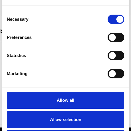
5,60
€
5,00
€
8,00
€
8,00
€
Consent
Necessary
Selection
Είδατε πρόσφατα
Preferences
Statistics
Marketing
VYRA
Allow all
5,00
€
Allow selection