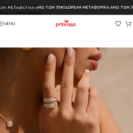
Skip to navigation
Ν ΜΕΤΑΦΟΡΙΚΑ ΑΝΩ ΤΩΝ 35€!
ΔΩΡΕΑΝ ΜΕΤΑΦΟΡΙΚΑ ΑΝΩ ΤΩΝ 35
Skip to main content
MENU
Αρχική σελίδα
/
ΔΑΧΤΥΛΙΔΙΑ
/
Δαχτυλίδια Αυξομειούμενα