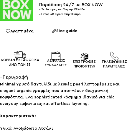
Παράδοση 24/7 με BOX NOW
• Σε 24 ώρες σε όλη την Ελλάδα.
• Εντός 48 ωρών στην Κύπρο
Size guide
Αγαπημένα
ΔΩΡΕΑΝ ΜΕΤΑΦΟΡΙΚΑ
ΑΣΦΑΛΕΙΣ
ΕΠΙΣΤΡΟΦΕΣ
ΤΗΛΕΦΩΝΙΚΕΣ
ΑΝΩ ΤΩΝ 35
ΣΥΝΑΛΛΑΓEΣ
ΠΡΟΙΟΝΤΩΝ
ΠΑΡΑΓΓΕΛΙΕΣ
Περιγραφή
Minimal χρυσό δαχτυλίδι με λευκές pearl λεπτομέρειες και
elegant organic γραμμές που αποπνέουν διαχρονική
κομψότητα. Ένα sophisticated κόσμημα ιδανικό για chic
everyday εμφανίσεις και effortless layering.
Χαρακτηριστικά:
Υλικό: Ανοξείδωτο Ατσάλι