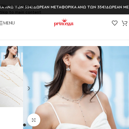
Skip to navigation
 ΑΝΩ ΤΩΝ 35€!
ΔΩΡΕΑΝ ΜΕΤΑΦΟΡΙΚΑ ΑΝΩ ΤΩΝ 35€!
ΔΩΡΕΑΝ ΜΕΤΑ
Skip to main content
MENU
Αρχική σελίδα
/
ΚΟΛΙΕ
/
Αλυσίδες Λαιμού
Click to enlarge