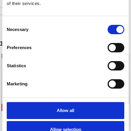
of their services.
Επιπλέον πληροφορίες
Αποστολή & Παράδοση
Consent
Necessary
Selection
Σχετικά προϊόντα
Preferences
Statistics
Marketing
-17%
MOON
Allow all
ESSENTIAL COMBO
5,00
€
7,50
€
9,00
€
Allow selection