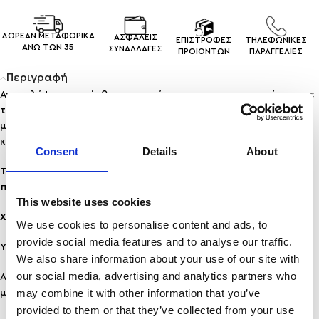
ΔΩΡΕΑΝ ΜΕΤΑΦΟΡΙΚΑ
ΑΣΦΑΛΕΙΣ
ΕΠΙΣΤΡΟΦΕΣ
ΤΗΛΕΦΩΝΙΚΕΣ
ΑΝΩ ΤΩΝ 35
ΣΥΝΑΛΛΑΓEΣ
ΠΡΟΙΟΝΤΩΝ
ΠΑΡΑΓΓΕΛΙΕΣ
Περιγραφή
Ανακαλύψτε την αίσθηση του σύγχρονου και του μοντέρνου με
το
κολιέ ΥΨΙΛΟΝ
. Η αλυσίδα του κολιέ διακοσμείται με μικρές
μπίλιες, που προσδίδουν κίνηση και ενδιαφέρον σε κάθε σας
κίνηση.
Consent
Details
About
Το συγκεκριμένο κολιέ είναι το δεύτερο της φωτογραφίας και
πωλείται ξεχωριστά με το πάνω.
This website uses cookies
Χαρακτηριστικά:
We use cookies to personalise content and ads, to
provide social media features and to analyse our traffic.
Υλικό: Ανοξείδωτο Ατσάλι
We also share information about your use of our site with
our social media, advertising and analytics partners who
Ανθεκτικότητα: Υποαλλεργικό, ανθεκτικό σε νερό & άρωμα, δεν
may combine it with other information that you’ve
μαυρίζει!
provided to them or that they’ve collected from your use