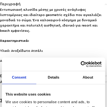
Περιγραφή
Εντυπωσιακή αλυσίδα μέσης με χρυσές ανάγλυφες
λεπτομέρειες και ιδιαίτερο geometric σχέδιο που αγκαλιάζει
μοναδικά το σώμα. Ένα καλοκαιρινό κόσμημα με δυναμικό
χαρακτήρα και πολυτελή αισθητική, ιδανικό για resort και
beach εμφανίσεις.
Χαρακτηριστικά:
Υλικό: Ανοξείδωτο Ατσάλι
Ανθεκτικότητα: Ανθεκτικό σε νερό & άρωμα, δε μαυρίζει!
Επιπλέον πληροφορίες
Consent
Details
About
Αποστολή & Παράδοση
This website uses cookies
Σχετικά προϊόντα
We use cookies to personalise content and ads, to