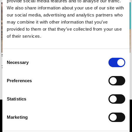
provide social media features and to analyse our traffic.
We also share information about your use of our site with
our social media, advertising and analytics partners who
may combine it with other information that you’ve
provided to them or that they’ve collected from your use
of their services.
SEABLOOM ANKLET
Consent
-50%
Necessary
DROPS ANKLET
Selection
7,00
€
3,00
€
6,00
€
Preferences
Statistics
Marketing