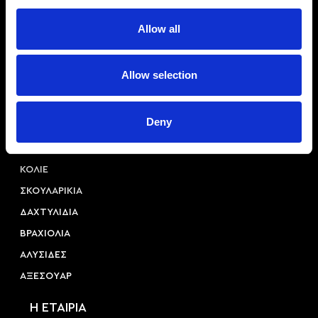
Allow all
Αριστοτέλους 22, 54623, Θεσσαλονίκη
Allow selection
+30 2310 253 985
info@princessa.store
Deny
Κατηγορίες
ΚΟΛΙΕ
ΣΚΟΥΛΑΡΙΚΙΑ
ΔΑΧΤΥΛΙΔΙΑ
ΒΡΑΧΙΟΛΙΑ
ΑΛΥΣΙΔΕΣ
ΑΞΕΣΟΥAΡ
Η ΕΤΑΙΡΙΑ