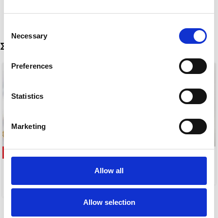
Consent
Necessary
Selection
Σχετικά προϊόντα
Preferences
Statistics
Marketing
-58%
HONEY
NAOMI
Allow all
5,00
€
5,00
€
12,00
€
Allow selection