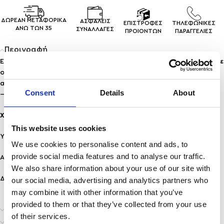
ΔΩΡΕΑΝ ΜΕΤΑΦΟΡΙΚΑ
ΑΣΦΑΛΕΙΣ
ΕΠΙΣΤΡΟΦΕΣ
ΤΗΛΕΦΩΝΙΚΕΣ
ΑΝΩ ΤΩΝ 35
ΣΥΝΑΛΛΑΓEΣ
ΠΡΟΙΟΝΤΩΝ
ΠΑΡΑΓΓΕΛΙΕΣ
Περιγραφή
Ένα εντυπωσιακό ζευγάρι που συνδυάζει δυναμική γεωμετρία με
οργανική ροή. Αγκαλιάζουν το αυτί με μοναδική υφή και
ανάγλυφη κίνηση. Ιδανικά για να αναβαθμίσεις κάθε εμφάνιση
Consent
Details
About
— από ένα απλό λευκό πουκάμισο έως βραδινό φόρεμα.
Χαρακτηριστικά:
This website uses cookies
Υλικό: Ανοξείδωτο ατσάλι
We use cookies to personalise content and ads, to
provide social media features and to analyse our traffic.
Ανθεκτικότητα: Ανθεκτικό σε νερό & άρωμα, δεν μαυρίζει!
We also share information about your use of our site with
Διαστάσεις: 20mm
our social media, advertising and analytics partners who
may combine it with other information that you’ve
provided to them or that they’ve collected from your use
Επιπλέον πληροφορίες
of their services.
Αποστολή & Παράδοση