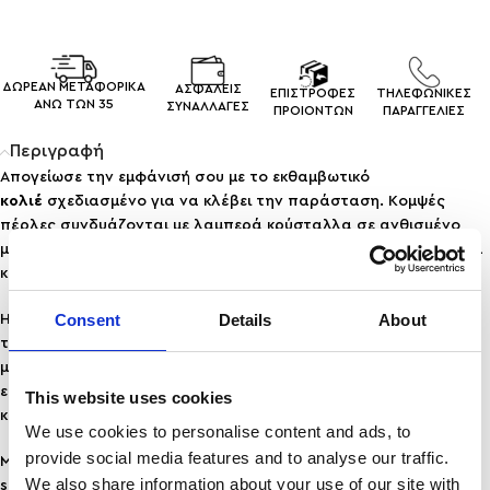
ΔΩΡΕΑΝ ΜΕΤΑΦΟΡΙΚΑ
ΑΣΦΑΛΕΙΣ
ΕΠΙΣΤΡΟΦΕΣ
ΤΗΛΕΦΩΝΙΚΕΣ
ΑΝΩ ΤΩΝ 35
ΣΥΝΑΛΛΑΓEΣ
ΠΡΟΙΟΝΤΩΝ
ΠΑΡΑΓΓΕΛΙΕΣ
Περιγραφή
Απογείωσε την εμφάνισή σου με το εκθαμβωτικό
κολιέ
σχεδιασμένο για να κλέβει την παράσταση. Κομψές
πέρλες συνδυάζονται με λαμπερά κρύσταλλα σε ανθισμένο
μοτίβο, δημιουργώντας ένα κόσμημα που ακτινοβολεί φινέτσα
και θηλυκότητα.
Consent
Details
About
Η χρυσή του βάση αναδεικνύει υπέροχα τις αντανακλάσεις
των πετρών, ενώ το περίτεχνο design προσθέτει glamour και
μια αίσθηση πολυτέλειας σε κάθε look. Ιδανικό για βραδινές
εξόδους, ειδικές περιστάσεις ή για κάθε στιγμή που θέλεις να
This website uses cookies
κάνεις μια εντυπωσιακή δήλωση στυλ.
We use cookies to personalise content and ads, to
provide social media features and to analyse our traffic.
Μπορείς να το συνδυάσεις με το σκουλαρίκι του
SILVI
, για πιο
We also share information about your use of our site with
strassy look!