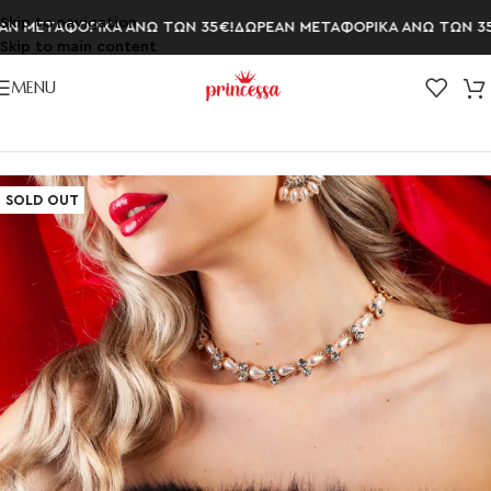
Skip to navigation
 ΜΕΤΑΦΟΡΙΚΑ ΑΝΩ ΤΩΝ 35€!
ΔΩΡΕΑΝ ΜΕΤΑΦΟΡΙΚΑ ΑΝΩ ΤΩΝ 35€
Skip to main content
MENU
Αρχική σελίδα
/
ΚΟΛΙΕ
/
Κολιέ με Πέρλες
SOLD OUT