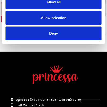
Allow all
Allow selection
-50%
SNAKE CHAIN
SUMMER
5,00
€
Deny
3,00
€
6,00
€
Αριστοτέλους 22, 54623, Θεσσαλονίκη
+30 2310 253 985