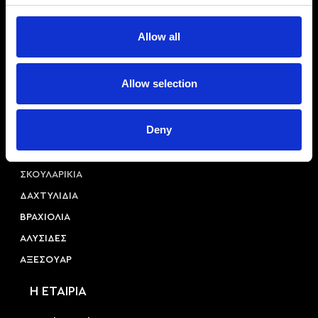
Allow all
Αριστοτέλους 22, 54623, Θεσσαλονίκη
+30 2310 253 985
info@princessa.store
Allow selection
Κατηγορίες
Deny
ΚΟΛΙΕ
ΣΚΟΥΛΑΡΙΚΙΑ
ΔΑΧΤΥΛΙΔΙΑ
ΒΡΑΧΙΟΛΙΑ
ΑΛΥΣΙΔΕΣ
ΑΞΕΣΟΥAΡ
Η ΕΤΑΙΡΙΑ