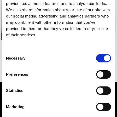
provide social media features and to analyse our traffic.
We also share information about your use of our site with
our social media, advertising and analytics partners who
may combine it with other information that you’ve
provided to them or that they’ve collected from your use
of their services.
-63%
MYSTIQUE
ERIETTA EARRINGS
6,00
€
Consent
3,00
€
8,00
€
Necessary
Selection
Preferences
Statistics
Marketing