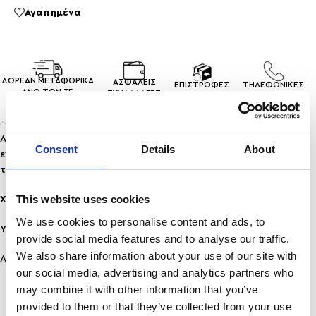
Αγαπημένα
ΔΩΡΕΑΝ ΜΕΤΑΦΟΡΙΚΑ
ΑΣΦΑΛΕΙΣ
ΕΠΙΣΤΡΟΦΕΣ
ΤΗΛΕΦΩΝΙΚΕΣ
ΑΝΩ ΤΩΝ 35
ΣΥΝΑΛΛΑΓEΣ
ΠΡΟΙΟΝΤΩΝ
ΠΑΡΑΓΓΕΛΙΕΣ
Περιγραφή
Αναδείξτε τη θηλυκότητα και τη φινέτσα σας με αυτά τα
Consent
Details
About
εντυπωσιακά σκουλαρίκια σταυρού, σχεδιασμένα για να
τραβούν τα βλέμματα.
This website uses cookies
Χαρακτηριστικά:
We use cookies to personalise content and ads, to
Υλικό: Χαλκός
provide social media features and to analyse our traffic.
We also share information about your use of our site with
Ανθεκτικότητα:
Προσοχή
σε νερό και άρωμα!
our social media, advertising and analytics partners who
may combine it with other information that you’ve
provided to them or that they’ve collected from your use