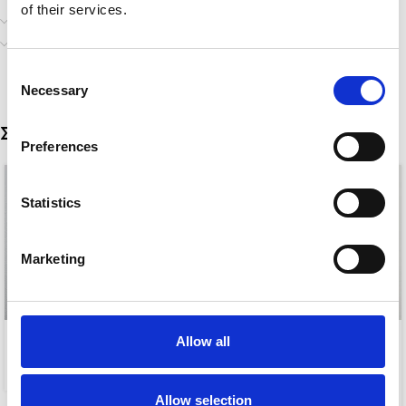
of their services.
Επιπλέον πληροφορίες
Αποστολή & Παράδοση
Consent
Necessary
Selection
Σχετικά προϊόντα
Preferences
Statistics
Marketing
-38%
CLASSY
Allow all
ARIEL
5,00
€
5,00
€
8,00
€
Allow selection