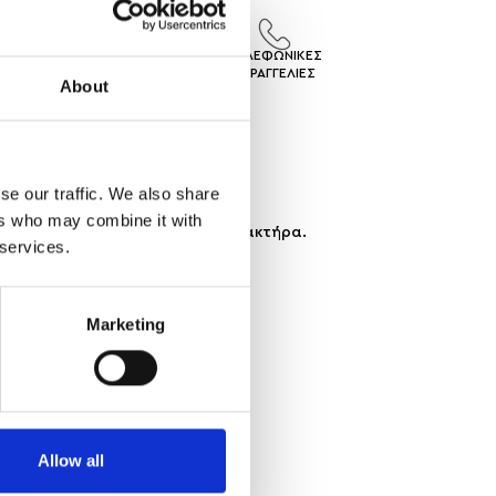
ΙΣ
ΕΠΙΣΤΡΟΦΕΣ
ΤΗΛΕΦΩΝΙΚΕΣ
ΓEΣ
ΠΡΟΙΟΝΤΩΝ
ΠΑΡΑΓΓΕΛΙΕΣ
About
se our traffic. We also share
ers who may combine it with
ed summer looks με boho chic χαρακτήρα.
 services.
Marketing
Allow all