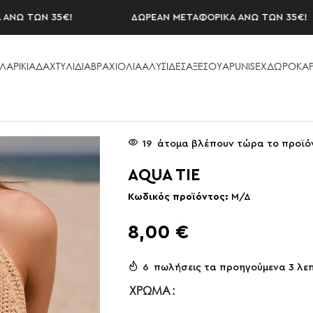
 ΤΩΝ 35€!
ΔΩΡΕΑΝ ΜΕΤΑΦΟΡΙΚΑ ΑΝΩ ΤΩΝ 35€!
ΛΑΡΙΚΙΑ
ΔΑΧΤΥΛΙΔΙΑ
ΒΡΑΧΙΟΛΙΑ
ΑΛΥΣΙΔΕΣ
ΑΞΕΣΟΥAΡ
UNISEX
ΔΩΡΟΚΑΡ
19
άτομα βλέπουν τώρα το προϊό
AQUA TIE
Κωδικός προϊόντος:
Μ/Δ
8,00
€
6
πωλήσεις τα προηγούμενα 3 λε
ΧΡΏΜΑ