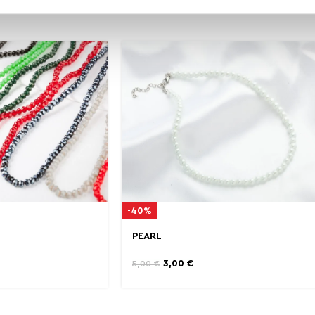
-40%
PEARL
3,00
€
5,00
€