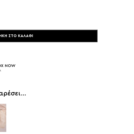
ΉΚΗ ΣΤΟ ΚΑΛΆΘΙ
BOX NOW
.
 αρέσει…