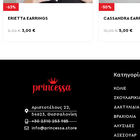
-63%
-50%
ERIETTA EARRINGS
CASSANDRA EAR
3,00
€
5,00
€
8,00
€
10,00
€
Κατηγορί
ΚΟΛΙΕ
ΣΚΟΥΛΑΡΙΚΙ
ΔΑΧΤΥΛΙΔΙΑ
Αριστοτέλους 22,
54623, Θεσσαλονίκη
ΒΡΑΧΙΟΛΙΑ
+30 2310 253 985
ΑΛΥΣΙΔΕΣ
info@princessa.store
ΑΞΕΣΟΥAΡ