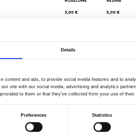
ROSELUME
RESINA
3,00
€
5,00
€
Αγαπημένα
Details
ΔΩΡΕΑΝ ΜΕΤΑΦΟΡΙΚΑ
ΑΣΦΑΛΕ
ΑΝΩ ΤΩΝ 35
ΣΥΝΑΛΛΑ
e content and ads, to provide social media features and to analy
 our site with our social media, advertising and analytics partn
 provided to them or that they’ve collected from your use of their
άδα, εμπνευσμένο από την ομορφιά των λουλουδιών. Ο σχεδιασ
Preferences
Statistics
τίζει το πρόσωπο και χαρίζει μια παιχνιδιάρικη αλλά κομψή πιν