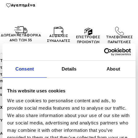
Αγαπημένα
ΔΩΡΕΑΝ ΜΕΤΑΦΟΡΙΚΑ
ΑΣΦΑΛΕΙΣ
ΕΠΙΣΤΡΟΦΕΣ
ΤΗΛΕΦΩΝΙΚΕΣ
ΑΝΩ ΤΩΝ 35
ΣΥΝΑΛΛΑΓEΣ
ΠΡΟΙΟΝΤΩΝ
ΠΑΡΑΓΓΕΛΙΕΣ
Περιγραφή
Το
AERA
είναι ένα κομψό, μίνιμαλ μενταγιόν που ξεχωρίζει για
την απλότητα και την εκλεπτυσμένη του αισθητική. Το λεπτό
Consent
Details
About
του προφίλ αγκαλιάζει τον λαιμό με διακριτική λάμψη,
προσφέροντας μοντέρνα και ταυτόχρονα διαχρονική
εμφάνιση. Ιδανικό για καθημερινό layering ή ως μοναδικό
This website uses cookies
statement κομμάτι, προσδίδει φινέτσα σε κάθε outfit.
We use cookies to personalise content and ads, to
provide social media features and to analyse our traffic.
Χαρακτηριστικά:
We also share information about your use of our site with
Υλικό: Ανοξείδωτο Ατσάλι
our social media, advertising and analytics partners who
may combine it with other information that you’ve
Ανθεκτικότητα: Ανθεκτικό σε νερό & άρωμα, δε μαυρίζει!
provided to them or that they’ve collected from your use