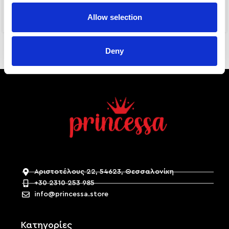
ISLA RING
MANHATTAN
Allow selection
8,00
€
8,00
€
Deny
Αριστοτέλους 22, 54623, Θεσσαλονίκη
+30 2310 253 985
info@princessa.store
Κατηγορίες