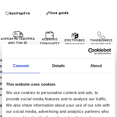
8
Size guide
Αγαπημένα
ΔΩΡΕΑΝ ΜΕΤΑΦΟΡΙΚΑ
ΑΣΦΑΛΕΙΣ
ΕΠΙΣΤΡΟΦΕΣ
ΤΗΛΕΦΩΝΙΚΕΣ
ΑΝΩ ΤΩΝ 35
ΣΥΝΑΛΛΑΓEΣ
ΠΡΟΙΟΝΤΩΝ
ΠΑΡΑΓΓΕΛΙΕΣ
Περιγραφή
Ανακάλυψε την άνεση του απόλυτα προσαρμόσιμου
Consent
Details
About
κοσμήματος! Το συγκεκριμένο
δαχτυλίδι που αυξομειώνεται
σχεδιάστηκε για να εφαρμόζει τέλεια σε κάθε δάχτυλο, χωρίς
να χρειάζεται μέτρηση ή αλλαγές. Είτε θέλεις να το φορέσεις
μόνο του είτε να το συνδυάσεις με άλλα κοσμήματα,
This website uses cookies
προσαρμόζεται με ευκολία για να απογειώσει κάθε σου
We use cookies to personalise content and ads, to
εμφάνιση.
provide social media features and to analyse our traffic.
We also share information about your use of our site with
Χαρακτηριστικά:
our social media, advertising and analytics partners who
Υλικό: Ανοξείδωτο Ατσάλι