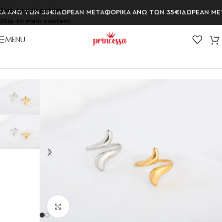
Skip to navigation
 ΑΝΩ ΤΩΝ 35€!
ΔΩΡΕΑΝ ΜΕΤΑΦΟΡΙΚΑ ΑΝΩ ΤΩΝ 35€!
ΔΩΡΕΑΝ ΜΕΤΑ
Skip to main content
MENU
Αρχική σελίδα
/
ΔΑΧΤΥΛΙΔΙΑ
/
Δαχτυλίδια Αυξομειούμενα
Click to enlarge