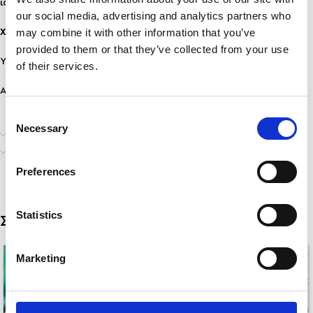
ιδανικό για urban chic εμφανίσεις και βραδινές εξόδους.
our social media, advertising and analytics partners who
may combine it with other information that you’ve
Χαρακτηριστικά:
provided to them or that they’ve collected from your use
Υλικό: Ανοξείδωτο ατσάλι
of their services.
Ανθεκτικότητα: Ανθεκτικό σε νερό & άρωμα, δεν μαυρίζει!
Consent
Necessary
Selection
Επιπλέον πληροφορίες
Αποστολή & Παράδοση
Preferences
Statistics
Σχετικά προϊόντα
Marketing