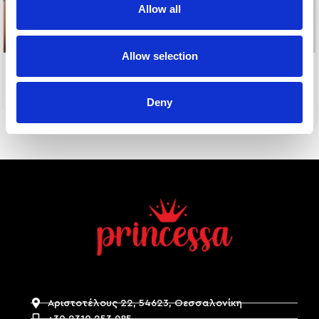
Allow all
Allow selection
-25%
ERATO PEARLS
JOLENE
7,00
€
Deny
7,50
€
10,00
€
Αριστοτέλους 22, 54623, Θεσσαλονίκη
+30 2310 253 985