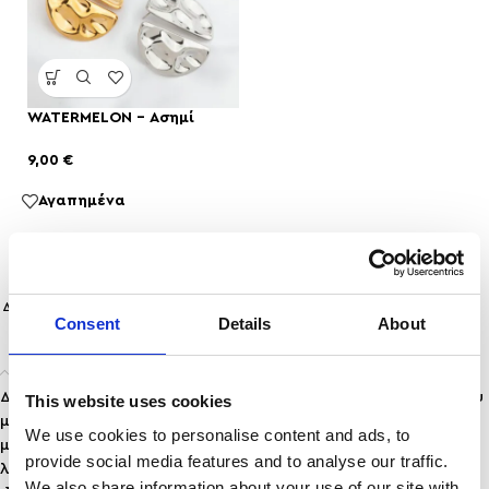
WATERMELON – Ασημί
9,00
€
Αγαπημένα
ΔΩΡΕΑΝ ΜΕΤΑΦΟΡΙΚΑ
ΑΣΦΑΛΕΙΣ
ΕΠΙΣΤΡΟΦΕΣ
ΤΗΛΕΦΩΝΙΚΕΣ
Consent
Details
About
ΑΝΩ ΤΩΝ 35
ΣΥΝΑΛΛΑΓEΣ
ΠΡΟΙΟΝΤΩΝ
ΠΑΡΑΓΓΕΛΙΕΣ
Περιγραφή
Δώσε μια μοντέρνα και εκλεπτυσμένη νότα στην εμφάνισή σου
This website uses cookies
με το
κολιέ
, ένα ιδιαίτερο κόσμημα με στρογγυλεμένες
We use cookies to personalise content and ads, to
μεταλλικές χάντρες σε σκούρα απόχρωση και διακριτικές
provide social media features and to analyse our traffic.
λαμπερές λεπτομέρειες. Το design του αποπνέει δυναμισμό,
We also share information about your use of our site with