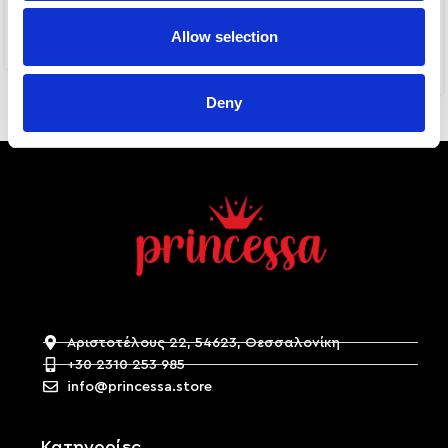
-38%
CLASSIC CHAIN ALLOVER
PEARL ALLOVER
Allow selection
4,00
€
5,00
€
8,00
€
Deny
Αριστοτέλους 22, 54623, Θεσσαλονίκη
+30 2310 253 985
info@princessa.store
Κατηγορίες