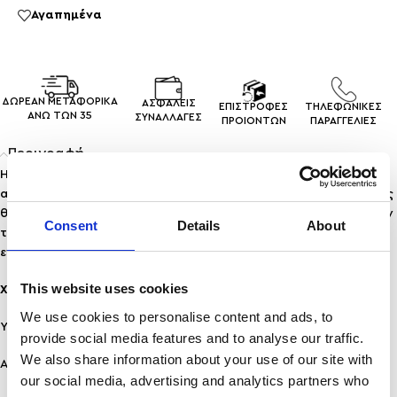
Αγαπημένα
ΔΩΡΕΑΝ ΜΕΤΑΦΟΡΙΚΑ
ΑΣΦΑΛΕΙΣ
ΕΠΙΣΤΡΟΦΕΣ
ΤΗΛΕΦΩΝΙΚΕΣ
ΑΝΩ ΤΩΝ 35
ΣΥΝΑΛΛΑΓEΣ
ΠΡΟΙΟΝΤΩΝ
ΠΑΡΑΓΓΕΛΙΕΣ
Περιγραφή
Η χειροπέδα
KYMMA
ξεχωρίζει με το μοναδικό της σχέδιο που
αποτυπώνει την ρευστότητα και την αρμονία των κυμάτων της
θάλασσας. Με απαλές, καμπυλωτές γραμμές που αγκαλιάζουν
Consent
Details
About
τον καρπό, προσφέρει μια αίσθηση κίνησης και ελευθερίας,
ενώ το minimal design της την καθιστά ιδανική για κάθε στυλ.
This website uses cookies
Χαρακτηριστικά:
We use cookies to personalise content and ads, to
Υλικό: Ανοξείδωτο ατσάλι
provide social media features and to analyse our traffic.
We also share information about your use of our site with
Ανθεκτικότητα: Ανθεκτικό σε νερό & άρωμα, δεν μαυρίζει!
our social media, advertising and analytics partners who