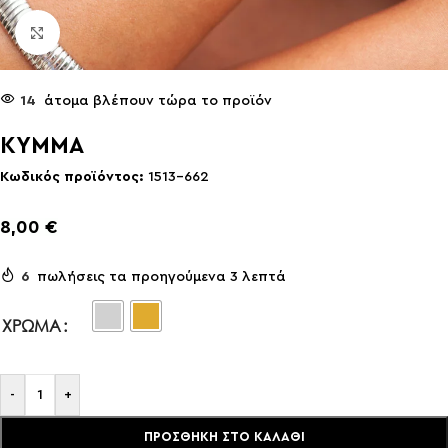
Click to enlarge
14
άτομα βλέπουν τώρα το προϊόν
KYMMA
Κωδικός προϊόντος:
1513-662
8,00
€
6
πωλήσεις τα προηγούμενα 3 λεπτά
ΧΡΏΜΑ
-
+
ΠΡΟΣΘΉΚΗ ΣΤΟ ΚΑΛΆΘΙ